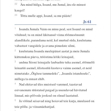
22
Ära mind hülga, Issand, mu Jumal, ära ole minust
kaugel!
23
Tõtta mulle appi, Issand, sa mu pääste!
Js 61
1
Issanda Jumala Vaim on minu peal, sest Issand on mind
võidnud; ta on mind läkitanud viima rõõmusõnumit
alandlikele, parandama neid, kel murtud süda, kuulutama
vabastust vangidele ja avama pimedate silmi,
2
kuulutama Issanda meelepärast aastat ja meie Jumala
kättemaksu päeva, trööstima kõiki leinajaid,
3
andma Siioni leinajaile laubaehte tuha asemel, rõõmuõli
leinarüü asemel, ülistusrüü kustuva vaimu asemel, et neid
nimetataks „Õigluse tammedeks”, „Issanda istanduseks”,
millega ta ennast ehib.
4
Nad ehitavad üles muistsed varemed, taastavad
esivanemate rüüstatud paigad ja uuendavad hävitatud
linnad, mis põlvede jooksul on olnud laastatud.
5
Ja võõrad seisavad ning hoiavad teie karja, muulased on
teie põllu- ja viinamäeharijad.