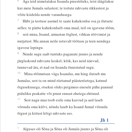
6
Aga teid nimetatakse Issanda preestriteks, teist räägitakse
kui meie Jumala sulastest; te toitute rahvaste rikkustest ja
võite kiidelda nende varandusega.
7
Häbi ja teotuse asemel te saate kahekordse osa ja ilutsete
selles: te pärite kahekordselt oma maal, teil on igavene rõõm,
8
sest mina, Issand, armastan õiglust, vihkan röövimist ja
nurjatust. Ma annan neile ustavalt töötasu ja teen nendega
igavese lepingu.
9
Nende sugu saab tuntuks paganate juures ja nende
järglaskond rahvaste keskel; kõik, kes neid näevad,
tunnevad ära, et nad on Issanda õnnistatud sugu.
10
Mina rõõmutsen väga Issandas, mu hing ilutseb mu
Jumalas, sest ta on mind riietanud päästeriietega, katnud
õigusekuuega, otsekui oleks peigmees enesele pähe pannud
piduliku peakatte või pruut ennast ehetega ehtinud.
11
Sest nagu maa toob esile oma kasvud ja aed laseb
võrsuda oma külvi, nõnda laseb ka Issand Jumal võrsuda
õigust ja kiitust kõigi rahvaste ees.
Jh 1
1
Alguses oli Sõna ja Sõna oli Jumala juures ja Sõna oli