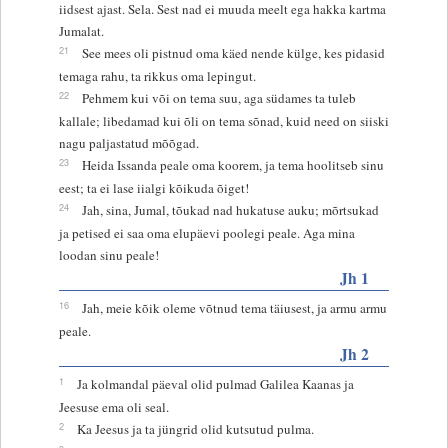
iidsest ajast. Sela. Sest nad ei muuda meelt ega hakka kartma
Jumalat.
21
See mees oli pistnud oma käed nende külge, kes pidasid
temaga rahu, ta rikkus oma lepingut.
22
Pehmem kui või on tema suu, aga südames ta tuleb
kallale; libedamad kui õli on tema sõnad, kuid need on siiski
nagu paljastatud mõõgad.
23
Heida Issanda peale oma koorem, ja tema hoolitseb sinu
eest; ta ei lase iialgi kõikuda õiget!
24
Jah, sina, Jumal, tõukad nad hukatuse auku; mõrtsukad
ja petised ei saa oma elupäevi poolegi peale. Aga mina
loodan sinu peale!
Jh 1
16
Jah, meie kõik oleme võtnud tema täiusest, ja armu armu
peale.
Jh 2
1
Ja kolmandal päeval olid pulmad Galilea Kaanas ja
Jeesuse ema oli seal.
2
Ka Jeesus ja ta jüngrid olid kutsutud pulma.