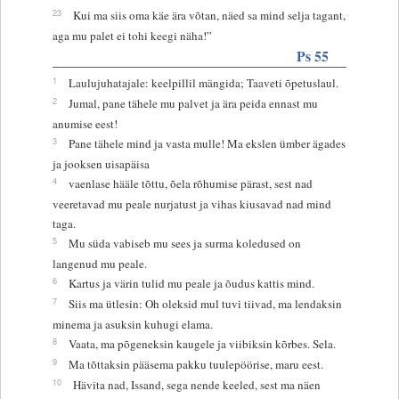
23
Kui ma siis oma käe ära võtan, näed sa mind selja tagant,
aga mu palet ei tohi keegi näha!”
Ps 55
1
Laulujuhatajale: keelpillil mängida; Taaveti õpetuslaul.
2
Jumal, pane tähele mu palvet ja ära peida ennast mu
anumise eest!
3
Pane tähele mind ja vasta mulle! Ma ekslen ümber ägades
ja jooksen uisapäisa
4
vaenlase hääle tõttu, õela rõhumise pärast, sest nad
veeretavad mu peale nurjatust ja vihas kiusavad nad mind
taga.
5
Mu süda vabiseb mu sees ja surma koledused on
langenud mu peale.
6
Kartus ja värin tulid mu peale ja õudus kattis mind.
7
Siis ma ütlesin: Oh oleksid mul tuvi tiivad, ma lendaksin
minema ja asuksin kuhugi elama.
8
Vaata, ma põgeneksin kaugele ja viibiksin kõrbes. Sela.
9
Ma tõttaksin pääsema pakku tuulepöörise, maru eest.
10
Hävita nad, Issand, sega nende keeled, sest ma näen