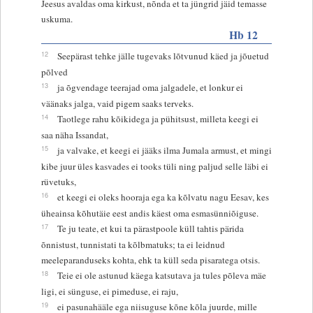
Jeesus avaldas oma kirkust, nõnda et ta jüngrid jäid temasse
uskuma.
Hb 12
12
Seepärast tehke jälle tugevaks lõtvunud käed ja jõuetud
põlved
13
ja õgvendage teerajad oma jalgadele, et lonkur ei
väänaks jalga, vaid pigem saaks terveks.
14
Taotlege rahu kõikidega ja pühitsust, milleta keegi ei
saa näha Issandat,
15
ja valvake, et keegi ei jääks ilma Jumala armust, et mingi
kibe juur üles kasvades ei tooks tüli ning paljud selle läbi ei
rüvetuks,
16
et keegi ei oleks hooraja ega ka kõlvatu nagu Eesav, kes
üheainsa kõhutäie eest andis käest oma esmasünniõiguse.
17
Te ju teate, et kui ta pärastpoole küll tahtis pärida
õnnistust, tunnistati ta kõlbmatuks; ta ei leidnud
meeleparanduseks kohta, ehk ta küll seda pisaratega otsis.
18
Teie ei ole astunud käega katsutava ja tules põleva mäe
ligi, ei sünguse, ei pimeduse, ei raju,
19
ei pasunahääle ega niisuguse kõne kõla juurde, mille