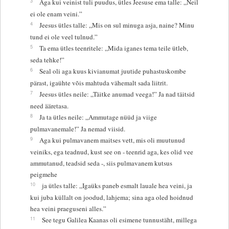
3
Aga kui veinist tuli puudus, ütles Jeesuse ema talle: „Neil
ei ole enam veini.”
4
Jeesus ütles talle: „Mis on sul minuga asja, naine? Minu
tund ei ole veel tulnud.”
5
Ta ema ütles teenritele: „Mida iganes tema teile ütleb,
seda tehke!”
6
Seal oli aga kuus kivianumat juutide puhastuskombe
pärast, igaühte võis mahtuda vähemalt sada liitrit.
7
Jeesus ütles neile: „Täitke anumad veega!” Ja nad täitsid
need ääretasa.
8
Ja ta ütles neile: „Ammutage nüüd ja viige
pulmavanemale!” Ja nemad viisid.
9
Aga kui pulmavanem maitses vett, mis oli muutunud
veiniks, ega teadnud, kust see on - teenrid aga, kes olid vee
ammutanud, teadsid seda -, siis pulmavanem kutsus
peigmehe
10
ja ütles talle: „Igaüks paneb esmalt lauale hea veini, ja
kui juba küllalt on joodud, lahjema; sina aga oled hoidnud
hea veini praeguseni alles.”
11
See tegu Galilea Kaanas oli esimene tunnustäht, millega