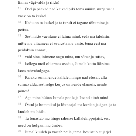
linnas vägivalda ja riidu!
11
Ööd ja päevad nad käivad piki tema müüre, nurjatus ja
vaev on ta keskel.
12
Kadu on ta keskel ja ta turult ei tagane rõhumine ja
pettus.
13
Sest mitte vaenlane ei laima mind, seda ma taluksin;
mitte mu vihamees ei suurusta mu vastu, tema eest ma
peidaksin ennast,
14
vaid sina, inimene nagu mina, mu sõber ja tuttav,
15
kellega meil oli armas osadus, Jumala kotta läksime
koos rahvahulgaga.
16
Karaku surm nende kallale, mingu nad elusalt alla
surmavalda, sest selge kurjus on nende elamuis, nende
põues!
17
Aga mina hüüan Jumala poole ja Issand aitab mind.
18
Õhtul ja hommikul ja lõunaajal ma kurdan ja ägan, ja ta
kuuleb mu häält.
19
Ta lunastab mu hinge rahusse kallalekippujaist, sest
need on hulgani mu ümber.
20
Jumal kuuleb ja vastab neile, tema, kes istub aujärjel