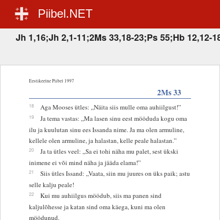
Piibel.NET
Jh 1,16;Jh 2,1-11;2Ms 33,18-23;Ps 55;Hb 12,12-1
Eestikeelne Piibel 1997
2Ms 33
18
Aga Mooses ütles: „Näita siis mulle oma auhiilgust!”
19
Ja tema vastas: „Ma lasen sinu eest mööduda kogu oma
ilu ja kuulutan sinu ees Issanda nime. Ja ma olen armuline,
kellele olen armuline, ja halastan, kelle peale halastan.”
20
Ja ta ütles veel: „Sa ei tohi näha mu palet, sest ükski
inimene ei või mind näha ja jääda elama!”
21
Siis ütles Issand: „Vaata, siin mu juures on üks paik; astu
selle kalju peale!
22
Kui mu auhiilgus möödub, siis ma panen sind
kaljulõhesse ja katan sind oma käega, kuni ma olen
möödunud.