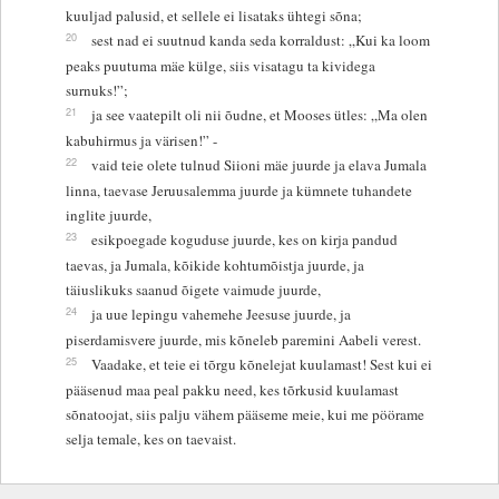
kuuljad palusid, et sellele ei lisataks ühtegi sõna;
20
sest nad ei suutnud kanda seda korraldust: „Kui ka loom
peaks puutuma mäe külge, siis visatagu ta kividega
surnuks!”;
21
ja see vaatepilt oli nii õudne, et Mooses ütles: „Ma olen
kabuhirmus ja värisen!” -
22
vaid teie olete tulnud Siioni mäe juurde ja elava Jumala
linna, taevase Jeruusalemma juurde ja kümnete tuhandete
inglite juurde,
23
esikpoegade koguduse juurde, kes on kirja pandud
taevas, ja Jumala, kõikide kohtumõistja juurde, ja
täiuslikuks saanud õigete vaimude juurde,
24
ja uue lepingu vahemehe Jeesuse juurde, ja
piserdamisvere juurde, mis kõneleb paremini Aabeli verest.
25
Vaadake, et teie ei tõrgu kõnelejat kuulamast! Sest kui ei
pääsenud maa peal pakku need, kes tõrkusid kuulamast
sõnatoojat, siis palju vähem pääseme meie, kui me pöörame
selja temale, kes on taevaist.