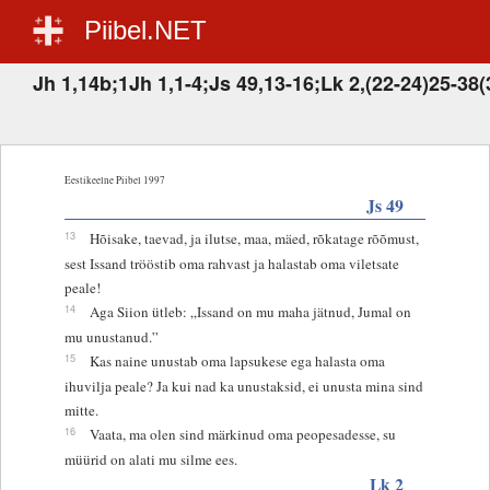
Piibel.NET
Jh 1,14b;1Jh 1,1-4;Js 49,13-16;Lk 2,(22-24)25-38(
Eestikeelne Piibel 1997
Js 49
13
Hõisake, taevad, ja ilutse, maa, mäed, rõkatage rõõmust,
sest Issand trööstib oma rahvast ja halastab oma viletsate
peale!
14
Aga Siion ütleb: „Issand on mu maha jätnud, Jumal on
mu unustanud.”
15
Kas naine unustab oma lapsukese ega halasta oma
ihuvilja peale? Ja kui nad ka unustaksid, ei unusta mina sind
mitte.
16
Vaata, ma olen sind märkinud oma peopesadesse, su
müürid on alati mu silme ees.
Lk 2