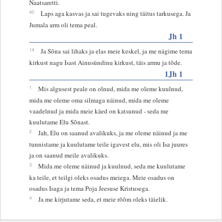
Naatsaretti.
40
Laps aga kasvas ja sai tugevaks ning täitus tarkusega. Ja
Jumala arm oli tema peal.
Jh 1
14
Ja Sõna sai lihaks ja elas meie keskel, ja me nägime tema
kirkust nagu Isast Ainusündinu kirkust, täis armu ja tõde.
1Jh 1
1
Mis algusest peale on olnud, mida me oleme kuulnud,
mida me oleme oma silmaga näinud, mida me oleme
vaadelnud ja mida meie käed on katsunud - seda me
kuulutame Elu Sõnast.
2
Jah, Elu on saanud avalikuks, ja me oleme näinud ja me
tunnistame ja kuulutame teile igavest elu, mis oli Isa juures
ja on saanud meile avalikuks.
3
Mida me oleme näinud ja kuulnud, seda me kuulutame
ka teile, et teilgi oleks osadus meiega. Meie osadus on
osadus Isaga ja tema Poja Jeesuse Kristusega.
4
Ja me kirjutame seda, et meie rõõm oleks täielik.