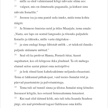
31
mille sa oled valmistanud kõigi rahvaste silme ees:
32
valgust, mis on ilmutuseks paganaile, ja kirkust sinu
rahvale Iisraelile.”
33
Jeesuse isa ja ema panid seda imeks, mida tema kohta
räägiti.
34
Ja Siimeon õnnistas neid ja ütles Maarjale, tema emale:
„Vaata, see laps on seatud languseks ja tõusuks paljudele
Iisraelis ja tähiseks, mille vastu räägitakse -
35
ja sinu endagi hinge läbistab mõõk -, et tuleksid ilmsiks
paljude südamete mõtted.”
36
Seal oli ka prohvet Hanna, Penueli tütar, Aaseri
suguharust, kes oli kõrgesse ikka jõudnud. Ta oli mehega
elanud seitse aastat pärast oma neitsipõlve
37
ja lesk olnud kuni kaheksakümne neljanda eluaastani.
Tema ei lahkunud pühakojast, vaid teenis Jumalat ööd ja
päevad paastumiste ja palvetamistega.
38
Tema tuli sel tunnil sinna ja ülistas Jumalat ning kõneles
Jeesusest kõigile, kes ootasid Jeruusalemma lunastust.
39
Kui nad olid täitnud kõik, mis tuli teha Issanda Seaduse
järgi, siis nad pöördusid tagasi Galileasse oma külla