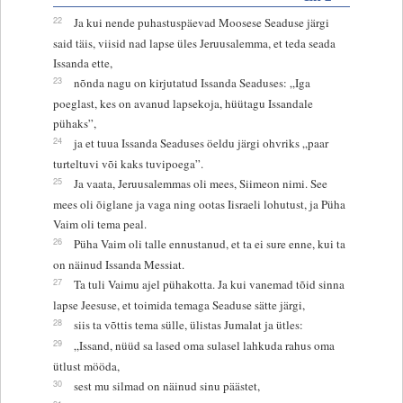
22
Ja kui nende puhastuspäevad Moosese Seaduse järgi
said täis, viisid nad lapse üles Jeruusalemma, et teda seada
Issanda ette,
23
nõnda nagu on kirjutatud Issanda Seaduses: „Iga
poeglast, kes on avanud lapsekoja, hüütagu Issandale
pühaks”,
24
ja et tuua Issanda Seaduses öeldu järgi ohvriks „paar
turteltuvi või kaks tuvipoega”.
25
Ja vaata, Jeruusalemmas oli mees, Siimeon nimi. See
mees oli õiglane ja vaga ning ootas Iisraeli lohutust, ja Püha
Vaim oli tema peal.
26
Püha Vaim oli talle ennustanud, et ta ei sure enne, kui ta
on näinud Issanda Messiat.
27
Ta tuli Vaimu ajel pühakotta. Ja kui vanemad tõid sinna
lapse Jeesuse, et toimida temaga Seaduse sätte järgi,
28
siis ta võttis tema sülle, ülistas Jumalat ja ütles:
29
„Issand, nüüd sa lased oma sulasel lahkuda rahus oma
ütlust mööda,
30
sest mu silmad on näinud sinu päästet,