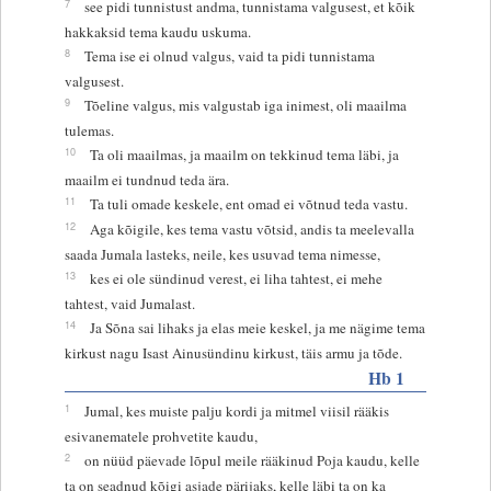
7
see pidi tunnistust andma, tunnistama valgusest, et kõik
hakkaksid tema kaudu uskuma.
8
Tema ise ei olnud valgus, vaid ta pidi tunnistama
valgusest.
9
Tõeline valgus, mis valgustab iga inimest, oli maailma
tulemas.
10
Ta oli maailmas, ja maailm on tekkinud tema läbi, ja
maailm ei tundnud teda ära.
11
Ta tuli omade keskele, ent omad ei võtnud teda vastu.
12
Aga kõigile, kes tema vastu võtsid, andis ta meelevalla
saada Jumala lasteks, neile, kes usuvad tema nimesse,
13
kes ei ole sündinud verest, ei liha tahtest, ei mehe
tahtest, vaid Jumalast.
14
Ja Sõna sai lihaks ja elas meie keskel, ja me nägime tema
kirkust nagu Isast Ainusündinu kirkust, täis armu ja tõde.
Hb 1
1
Jumal, kes muiste palju kordi ja mitmel viisil rääkis
esivanematele prohvetite kaudu,
2
on nüüd päevade lõpul meile rääkinud Poja kaudu, kelle
ta on seadnud kõigi asjade pärijaks, kelle läbi ta on ka