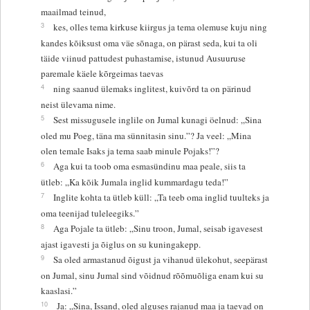
maailmad teinud,
3
kes, olles tema kirkuse kiirgus ja tema olemuse kuju ning
kandes kõiksust oma väe sõnaga, on pärast seda, kui ta oli
täide viinud pattudest puhastamise, istunud Ausuuruse
paremale käele kõrgeimas taevas
4
ning saanud ülemaks inglitest, kuivõrd ta on pärinud
neist ülevama nime.
5
Sest missugusele inglile on Jumal kunagi öelnud: „Sina
oled mu Poeg, täna ma sünnitasin sinu.”? Ja veel: „Mina
olen temale Isaks ja tema saab minule Pojaks!”?
6
Aga kui ta toob oma esmasündinu maa peale, siis ta
ütleb: „Ka kõik Jumala inglid kummardagu teda!”
7
Inglite kohta ta ütleb küll: „Ta teeb oma inglid tuulteks ja
oma teenijad tuleleegiks.”
8
Aga Pojale ta ütleb: „Sinu troon, Jumal, seisab igavesest
ajast igavesti ja õiglus on su kuningakepp.
9
Sa oled armastanud õigust ja vihanud ülekohut, seepärast
on Jumal, sinu Jumal sind võidnud rõõmuõliga enam kui su
kaaslasi.”
10
Ja: „Sina, Issand, oled alguses rajanud maa ja taevad on