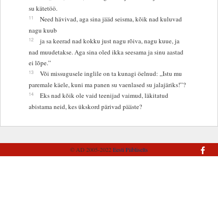
su kätetöö.
11
Need hävivad, aga sina jääd seisma, kõik nad kuluvad
nagu kuub
12
ja sa keerad nad kokku just nagu rõiva, nagu kuue, ja
nad muudetakse. Aga sina oled ikka seesama ja sinu aastad
ei lõpe.”
13
Või missugusele inglile on ta kunagi öelnud: „Istu mu
paremale käele, kuni ma panen su vaenlased su jalajäriks!”?
14
Eks nad kõik ole vaid teenijad vaimud, läkitatud
abistama neid, kes ükskord pärivad pääste?
© AD 2005-2022
Eesti Piibliselts