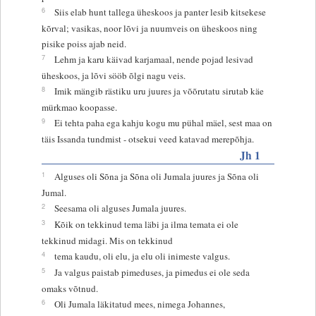
6
Siis elab hunt tallega üheskoos ja panter lesib kitsekese
kõrval; vasikas, noor lõvi ja nuumveis on üheskoos ning
pisike poiss ajab neid.
7
Lehm ja karu käivad karjamaal, nende pojad lesivad
üheskoos, ja lõvi sööb õlgi nagu veis.
8
Imik mängib rästiku uru juures ja võõrutatu sirutab käe
mürkmao koopasse.
9
Ei tehta paha ega kahju kogu mu pühal mäel, sest maa on
täis Issanda tundmist - otsekui veed katavad merepõhja.
Jh 1
1
Alguses oli Sõna ja Sõna oli Jumala juures ja Sõna oli
Jumal.
2
Seesama oli alguses Jumala juures.
3
Kõik on tekkinud tema läbi ja ilma temata ei ole
tekkinud midagi. Mis on tekkinud
4
tema kaudu, oli elu, ja elu oli inimeste valgus.
5
Ja valgus paistab pimeduses, ja pimedus ei ole seda
omaks võtnud.
6
Oli Jumala läkitatud mees, nimega Johannes,