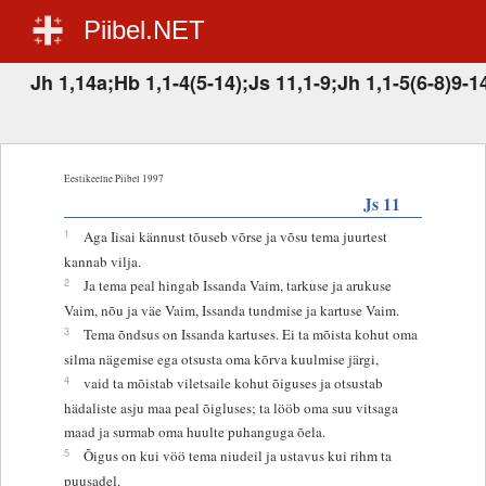
Piibel.NET
Jh 1,14a;Hb 1,1-4(5-14);Js 11,1-9;Jh 1,1-5(6-8)9-1
Eestikeelne Piibel 1997
Js 11
1
Aga Iisai kännust tõuseb võrse ja võsu tema juurtest
kannab vilja.
2
Ja tema peal hingab Issanda Vaim, tarkuse ja arukuse
Vaim, nõu ja väe Vaim, Issanda tundmise ja kartuse Vaim.
3
Tema õndsus on Issanda kartuses. Ei ta mõista kohut oma
silma nägemise ega otsusta oma kõrva kuulmise järgi,
4
vaid ta mõistab viletsaile kohut õiguses ja otsustab
hädaliste asju maa peal õigluses; ta lööb oma suu vitsaga
maad ja surmab oma huulte puhanguga õela.
5
Õigus on kui vöö tema niudeil ja ustavus kui rihm ta
puusadel.