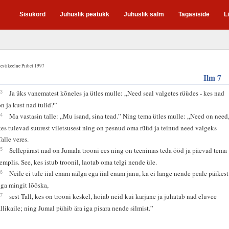
Sisukord
Juhuslik peatükk
Juhuslik salm
Tagasiside
L
estikeelne Piibel 1997
Ilm 7
13
Ja üks vanematest kõneles ja ütles mulle: „Need seal valgetes rüüdes - kes nad
on ja kust nad tulid?”
14
Ma vastasin talle: „Mu isand, sina tead.” Ning tema ütles mulle: „Need on need
kes tulevad suurest viletsusest ning on pesnud oma rüüd ja teinud need valgeks
Talle veres.
15
Sellepärast nad on Jumala trooni ees ning on teenimas teda ööd ja päevad tema
templis. See, kes istub troonil, laotab oma telgi nende üle.
16
Neile ei tule iial enam nälga ega iial enam janu, ka ei lange nende peale päikest
ega mingit lõõska,
17
sest Tall, kes on trooni keskel, hoiab neid kui karjane ja juhatab nad eluvee
allikaile; ning Jumal pühib ära iga pisara nende silmist.”