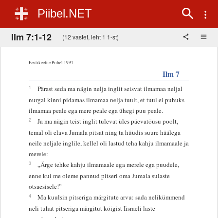
Piibel.NET
Ilm 7:1-12
(12 vastet, leht 1 1-st)
Eestikeelne Piibel 1997
Ilm 7
1
Pärast seda ma nägin nelja inglit seisvat ilmamaa neljal
nurgal kinni pidamas ilmamaa nelja tuult, et tuul ei puhuks
ilmamaa peale ega mere peale ega ühegi puu peale.
2
Ja ma nägin teist inglit tulevat üles päevatõusu poolt,
temal oli elava Jumala pitsat ning ta hüüdis suure häälega
neile neljale inglile, kellel oli lastud teha kahju ilmamaale ja
merele:
3
„Ärge tehke kahju ilmamaale ega merele ega puudele,
enne kui me oleme pannud pitseri oma Jumala sulaste
otsaesisele!”
4
Ma kuulsin pitseriga märgitute arvu: sada nelikümmend
neli tuhat pitseriga märgitut kõigist Iisraeli laste