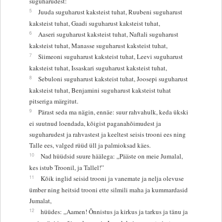
suguharudest:
5
Juuda suguharust kaksteist tuhat, Ruubeni suguharust
kaksteist tuhat, Gaadi suguharust kaksteist tuhat,
6
Aaseri suguharust kaksteist tuhat, Naftali suguharust
kaksteist tuhat, Manasse suguharust kaksteist tuhat,
7
Siimeoni suguharust kaksteist tuhat, Leevi suguharust
kaksteist tuhat, Issaskari suguharust kaksteist tuhat,
8
Sebuloni suguharust kaksteist tuhat, Joosepi suguharust
kaksteist tuhat, Benjamini suguharust kaksteist tuhat
pitseriga märgitut.
9
Pärast seda ma nägin, ennäe: suur rahvahulk, keda ükski
ei suutnud loendada, kõigist paganahõimudest ja
suguharudest ja rahvastest ja keeltest seisis trooni ees ning
Talle ees, valged rüüd üll ja palmioksad käes.
10
Nad hüüdsid suure häälega: „Pääste on meie Jumalal,
kes istub Troonil, ja Tallel!”
11
Kõik inglid seisid trooni ja vanemate ja nelja olevuse
ümber ning heitsid trooni ette silmili maha ja kummardasid
Jumalat,
12
hüüdes: „Aamen! Õnnistus ja kirkus ja tarkus ja tänu ja