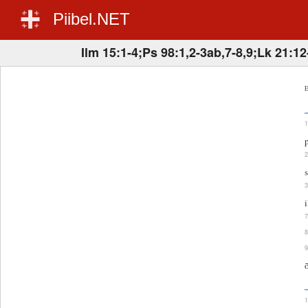
Piibel.NET
Ilm 15:1-4;Ps 98:1,2-3ab,7-8,9;Lk 21:12
E