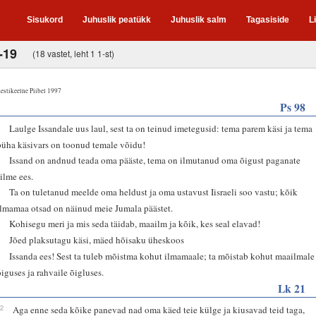
Sisukord
Juhuslik peatükk
Juhuslik salm
Tagasiside
L
-19
(18 vastet, leht 1 1-st)
estikeelne Piibel 1997
Ps 98
1
Laulge Issandale uus laul, sest ta on teinud imetegusid: tema parem käsi ja tema
püha käsivars on toonud temale võidu!
2
Issand on andnud teada oma pääste, tema on ilmutanud oma õigust paganate
silme ees.
3
Ta on tuletanud meelde oma heldust ja oma ustavust Iisraeli soo vastu; kõik
ilmamaa otsad on näinud meie Jumala päästet.
7
Kohisegu meri ja mis seda täidab, maailm ja kõik, kes seal elavad!
8
Jõed plaksutagu käsi, mäed hõisaku üheskoos
9
Issanda ees! Sest ta tuleb mõistma kohut ilmamaale; ta mõistab kohut maailmale
õiguses ja rahvaile õigluses.
Lk 21
12
Aga enne seda kõike panevad nad oma käed teie külge ja kiusavad teid taga,