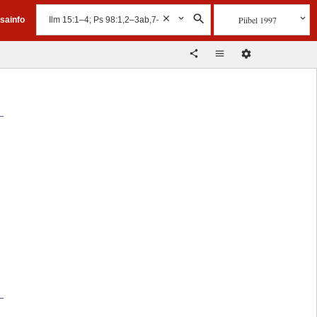
Piibel 1997
isainfo