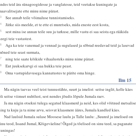
andes teid ära sünagoogidesse ja vanglatesse, teid veetakse kuningate ja
maavalitsejate ette minu nime pärast.
13
See annab teile võimaluse tunnistamiseks.
14
Jätke siis meelde, et te ette ei muretseks, mida eneste eest kosta,
15
sest mina ise annan teile suu ja tarkuse, mille vastu ei saa seista ega rääkida
keegi teie vastastest.
16
Aga ka teie vanemad ja vennad ja sugulased ja sõbrad reedavad teid ja lasevad
mõned teie seast surmata,
17
ning teie saate kõikide vihaalusteks minu nime pärast.
18
Ent juuksekarvgi ei saa hukka teie peast.
19
Oma vastupidavusega kannatustes te pärite oma hinge.
Ilm 15
1
Ma nägin taevas veel teist tunnustähte, suurt ja imelist: seitse inglit, kelle käes
oli seitse viimset nuhtlust, sest nendes jõudis lõpule Jumala raev.
2
Ja ma nägin otsekui tulega segatud klaasmerd ja neid, kes olid võitnud metsalis
ning ta kuju ja ta nime arvu, seisvat klaasmere ääres, Jumala kandled käes.
3
Nad laulsid Jumala sulase Moosese laulu ja Talle laulu: „Suured ja imelised on
sinu teod, Issand Jumal, Kõigeväeline! Õiged ja tõelised on sinu teed, sa paganate
kuningas!
4