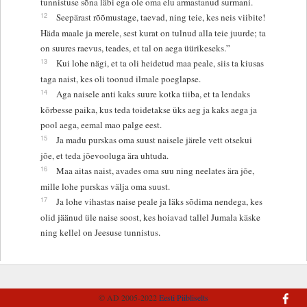
tunnistuse sõna läbi ega ole oma elu armastanud surmani.
12
Seepärast rõõmustage, taevad, ning teie, kes neis viibite!
Häda maale ja merele, sest kurat on tulnud alla teie juurde; ta
on suures raevus, teades, et tal on aega üürikeseks.”
13
Kui lohe nägi, et ta oli heidetud maa peale, siis ta kiusas
taga naist, kes oli toonud ilmale poeglapse.
14
Aga naisele anti kaks suure kotka tiiba, et ta lendaks
kõrbesse paika, kus teda toidetakse üks aeg ja kaks aega ja
pool aega, eemal mao palge eest.
15
Ja madu purskas oma suust naisele järele vett otsekui
jõe, et teda jõevooluga ära uhtuda.
16
Maa aitas naist, avades oma suu ning neelates ära jõe,
mille lohe purskas välja oma suust.
17
Ja lohe vihastas naise peale ja läks sõdima nendega, kes
olid jäänud üle naise soost, kes hoiavad tallel Jumala käske
ning kellel on Jeesuse tunnistus.
© AD 2005-2022
Eesti Piibliselts