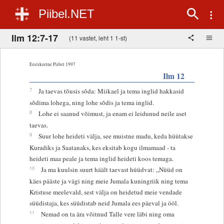
Piibel.NET
Ilm 12:7-17
(11 vastet, leht 1 1-st)
Eestikeelne Piibel 1997
Ilm 12
7
Ja taevas tõusis sõda: Miikael ja tema inglid hakkasid
sõdima lohega, ning lohe sõdis ja tema inglid.
8
Lohe ei saanud võimust, ja enam ei leidunud neile aset
taevas.
9
Suur lohe heideti välja, see muistne madu, keda hüütakse
Kuradiks ja Saatanaks, kes eksitab kogu ilmamaad - ta
heideti maa peale ja tema inglid heideti koos temaga.
10
Ja ma kuulsin suurt häält taevast hüüdvat: „Nüüd on
käes pääste ja vägi ning meie Jumala kuningriik ning tema
Kristuse meelevald, sest välja on heidetud meie vendade
süüdistaja, kes süüdistab neid Jumala ees päeval ja ööl.
11
Nemad on ta ära võitnud Talle vere läbi ning oma