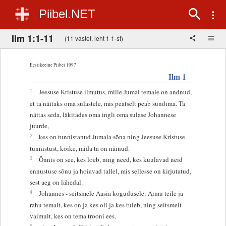
Piibel.NET
Ilm 1:1-11
(11 vastet, leht 1 1-st)
Eestikeelne Piibel 1997
Ilm 1
1
Jeesuse Kristuse ilmutus, mille Jumal temale on andnud,
et ta näitaks oma sulastele, mis peatselt peab sündima. Ta
näitas seda, läkitades oma ingli oma sulase Johannese
juurde,
2
kes on tunnistanud Jumala sõna ning Jeesuse Kristuse
tunnistust, kõike, mida ta on näinud.
3
Õnnis on see, kes loeb, ning need, kes kuulavad neid
ennustuse sõnu ja hoiavad tallel, mis sellesse on kirjutatud,
sest aeg on lähedal.
4
Johannes - seitsmele Aasia kogudusele: Armu teile ja
rahu temalt, kes on ja kes oli ja kes tuleb, ning seitsmelt
vaimult, kes on tema trooni ees,
5