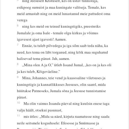
ning Jeesuselt Kristuselt, kes on ustav tunnistaja,
esikpoeg surnuist ja maa kuningate valitseja. Temale, kes
meid armastab ning on meid lunastanud meie pattudest oma
verega
6
ning kes meid on teinud kuningriigiks, preestreiks
Jumalale ja oma Isale - temale olgu kirkus ja võimus
igavesest ajast igavesti! Aamen.
7
Ennäe, ta tuleb pilvedega ja iga silm saab teda näha, ka
need, kes tema on läbi torganud, ning kõik maa suguharud
halisevad tema pärast. Jah, aamen.
8
„Mina olen A ja O,” ütleb Issand Jumal, „kes on ja kes oli
ja kes tuleb, Kõigeväeline.”
9
Mina, Johannes, teie vend ja kaasosaline viletsuses ja
kuningriigis ja kannatlikkuses Jeesuses, olin saarel, mida
hüütakse Patmoseks, Jumala sõna ja Jeesuse tunnistamise
pärast.
10
Ma olin vaimus Issanda päeval ning kuulsin enese taga
valju häält, otsekui pasunast,
11
mis ütles: „Mida sa näed, kirjuta raamatusse ning saada
neile seitsmele kogudusele: Efesosse ja Smürnasse ja