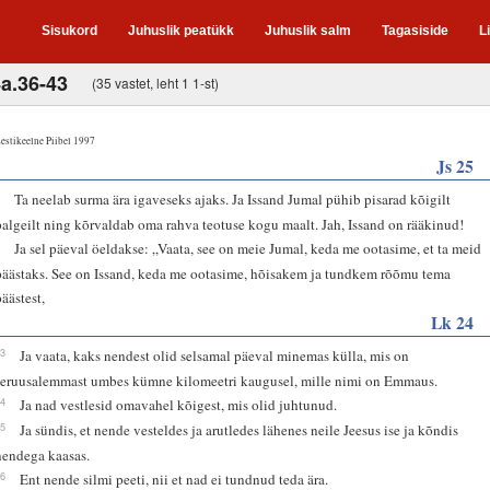
Sisukord
Juhuslik peatükk
Juhuslik salm
Tagasiside
L
4a.36-43
(35 vastet, leht 1 1-st)
estikeelne Piibel 1997
Js 25
8
Ta neelab surma ära igaveseks ajaks. Ja Issand Jumal pühib pisarad kõigilt
palgeilt ning kõrvaldab oma rahva teotuse kogu maalt. Jah, Issand on rääkinud!
9
Ja sel päeval öeldakse: „Vaata, see on meie Jumal, keda me ootasime, et ta meid
päästaks. See on Issand, keda me ootasime, hõisakem ja tundkem rõõmu tema
päästest,
Lk 24
13
Ja vaata, kaks nendest olid selsamal päeval minemas külla, mis on
Jeruusalemmast umbes kümne kilomeetri kaugusel, mille nimi on Emmaus.
14
Ja nad vestlesid omavahel kõigest, mis olid juhtunud.
15
Ja sündis, et nende vesteldes ja arutledes lähenes neile Jeesus ise ja kõndis
nendega kaasas.
16
Ent nende silmi peeti, nii et nad ei tundnud teda ära.