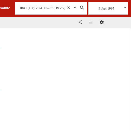
Piibel 1997
isainfo