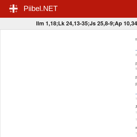
Piibel.NET
Ilm 1,18;Lk 24,13-35;Js 25,8-9;Ap 10,3
E