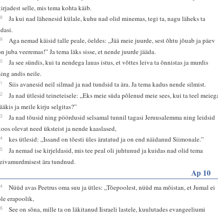
kirjadest selle, mis tema kohta käib.
28
Ja kui nad lähenesid külale, kuhu nad olid minemas, tegi ta, nagu läheks ta
edasi.
29
Aga nemad käisid talle peale, öeldes: „Jää meie juurde, sest õhtu jõuab ja päev
on juba veeremas!” Ja tema läks sisse, et nende juurde jääda.
30
Ja see sündis, kui ta nendega lauas istus, et võttes leiva ta õnnistas ja murdis
ning andis neile.
31
Siis avanesid neil silmad ja nad tundsid ta ära. Ja tema kadus nende silmist.
32
Ja nad ütlesid teineteisele: „Eks meie süda põlenud meie sees, kui ta teel meieg
rääkis ja meile kirju selgitas?”
33
Ja nad tõusid ning pöördusid selsamal tunnil tagasi Jeruusalemma ning leidsid
koos olevat need üksteist ja nende kaaslased,
34
kes ütlesid: „Issand on tõesti üles äratatud ja on end näidanud Siimonale.”
35
Ja nemad ise kirjeldasid, mis tee peal oli juhtunud ja kuidas nad olid tema
leivamurdmisest ära tundnud.
Ap 10
34
Nüüd avas Peetrus oma suu ja ütles: „Tõepoolest, nüüd ma mõistan, et Jumal ei
ole erapoolik,
36
See on sõna, mille ta on läkitanud Iisraeli lastele, kuulutades evangeeliumi