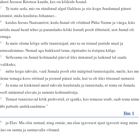
rahust Jeesuse Kristuse kaudu, kes on kõikide Issand.
37
Te teate seda, mis on sündinud algul Galileas ja siis kogu Juudamaal pärast
ristimist, mida kuulutas Johannes -
38
kuidas Jeesus Naatsaretist, keda Jumal oli võidnud Püha Vaimu ja väega, käis
mööda maad head tehes ja parandades kõiki kuradi poolt rõhutuid, sest Jumal oli
temaga.
39
Ja meie oleme kõige selle tunnistajad, mis ta on teinud juutide maal ja
Jeruusalemmas. Nemad aga hukkasid tema, riputades ta ristipuu külge.
40
Sellesama on Jumal kolmandal päeval üles äratanud ja lasknud tal saada
avalikuks;
41
mitte kogu rahvale, vaid Jumala poolt ette märgitud tunnistajaile, meile, kes m
oleme temaga koos söönud ja joonud pärast seda, kui ta oli üles tõusnud surnuist.
42
Ja tema on käskinud meid rahvale kuulutada ja tunnistada, et tema on Jumala
poolt määratud elavate ja surnute kohtumõistja.
43
Temast tunnistavad kõik prohvetid, et igaüks, kes temasse usub, saab tema nim
läbi pattude andeksandmise.”
Ilm 1
18
ja Elav. Ma olin surnud, ning ennäe, ma elan igavesest ajast igavesti ning minu
käes on surma ja surmavalla võtmed.