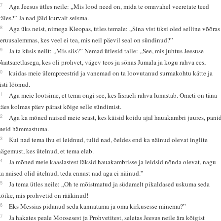
17
Aga Jeesus ütles neile: „Mis lood need on, mida te omavahel veeretate teed
käies?” Ja nad jäid kurvalt seisma.
18
Aga üks neist, nimega Kleopas, ütles temale: „Sina vist üksi oled selline võõras
Jeruusalemmas, kes veel ei tea, mis neil päevil seal on sündinud?”
19
Ja ta küsis neilt: „Mis siis?” Nemad ütlesid talle: „See, mis juhtus Jeesuse
Naatsaretlasega, kes oli prohvet, vägev teos ja sõnas Jumala ja kogu rahva ees,
20
kuidas meie ülempreestrid ja vanemad on ta loovutanud surmakohtu kätte ja
risti löönud.
21
Aga meie lootsime, et tema ongi see, kes Iisraeli rahva lunastab. Ometi on täna
käes kolmas päev pärast kõige selle sündimist.
22
Aga ka mõned naised meie seast, kes käisid koidu ajal hauakambri juures, pani
meid hämmastuma.
23
Kui nad tema ihu ei leidnud, tulid nad, öeldes end ka näinud olevat inglite
nägemust, kes ütelnud, et tema elab.
24
Ja mõned meie kaaslastest läksid hauakambrisse ja leidsid nõnda olevat, nagu
ka naised olid ütelnud, teda ennast nad aga ei näinud.”
25
Ja tema ütles neile: „Oh te mõistmatud ja südamelt pikaldased uskuma seda
kõike, mis prohvetid on rääkinud!
26
Eks Messias pidanud seda kannatama ja oma kirkusesse minema?”
27
Ja hakates peale Moosesest ja Prohvetitest, seletas Jeesus neile ära kõigist