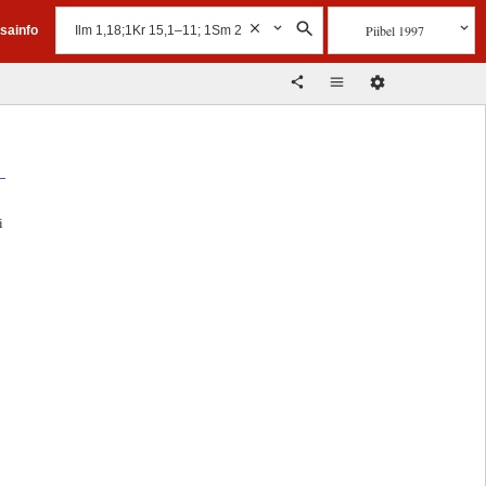
Piibel 1997
isainfo
i