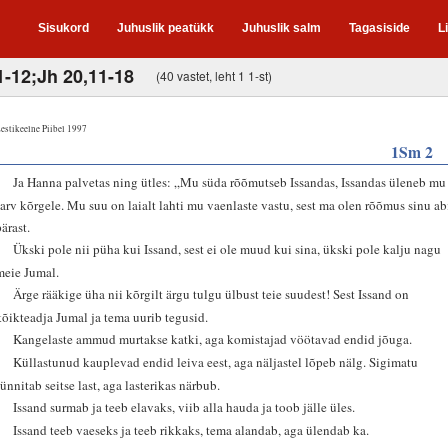
Sisukord
Juhuslik peatükk
Juhuslik salm
Tagasiside
L
1-12;Jh 20,11-18
(40 vastet, leht 1 1-st)
estikeelne Piibel 1997
1Sm 2
1
Ja Hanna palvetas ning ütles: „Mu süda rõõmutseb Issandas, Issandas üleneb mu
sarv kõrgele. Mu suu on laialt lahti mu vaenlaste vastu, sest ma olen rõõmus sinu ab
pärast.
2
Ükski pole nii püha kui Issand, sest ei ole muud kui sina, ükski pole kalju nagu
meie Jumal.
3
Ärge rääkige üha nii kõrgilt ärgu tulgu ülbust teie suudest! Sest Issand on
kõikteadja Jumal ja tema uurib tegusid.
4
Kangelaste ammud murtakse katki, aga komistajad vöötavad endid jõuga.
5
Küllastunud kauplevad endid leiva eest, aga näljastel lõpeb nälg. Sigimatu
sünnitab seitse last, aga lasterikas närbub.
6
Issand surmab ja teeb elavaks, viib alla hauda ja toob jälle üles.
7
Issand teeb vaeseks ja teeb rikkaks, tema alandab, aga ülendab ka.