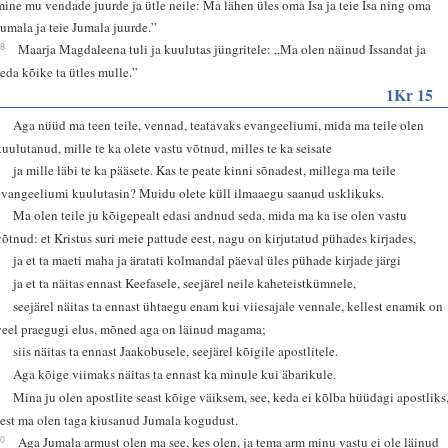
mine mu vendade juurde ja ütle neile: Ma lähen üles oma Isa ja teie Isa ning oma
Jumala ja teie Jumala juurde.”
18
Maarja Magdaleena tuli ja kuulutas jüngritele: „Ma olen näinud Issandat ja
seda kõike ta ütles mulle.”
1Kr 15
1
Aga nüüd ma teen teile, vennad, teatavaks evangeeliumi, mida ma teile olen
kuulutanud, mille te ka olete vastu võtnud, milles te ka seisate
2
ja mille läbi te ka pääsete. Kas te peate kinni sõnadest, millega ma teile
evangeeliumi kuulutasin? Muidu olete küll ilmaaegu saanud usklikuks.
3
Ma olen teile ju kõigepealt edasi andnud seda, mida ma ka ise olen vastu
võtnud: et Kristus suri meie pattude eest, nagu on kirjutatud pühades kirjades,
4
ja et ta maeti maha ja äratati kolmandal päeval üles pühade kirjade järgi
5
ja et ta näitas ennast Keefasele, seejärel neile kaheteistkümnele,
6
seejärel näitas ta ennast ühtaegu enam kui viiesajale vennale, kellest enamik on
veel praegugi elus, mõned aga on läinud magama;
7
siis näitas ta ennast Jaakobusele, seejärel kõigile apostlitele.
8
Aga kõige viimaks näitas ta ennast ka minule kui äbarikule.
9
Mina ju olen apostlite seast kõige väiksem, see, keda ei kõlba hüüdagi apostliks
sest ma olen taga kiusanud Jumala kogudust.
10
Aga Jumala armust olen ma see, kes olen, ja tema arm minu vastu ei ole läinud