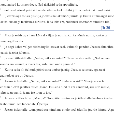
muud naised koos nendega. Nad rääkisid seda apostlitele,
11
ent need sõnad paistsid nende silmis otsekui tühi jutt ja nad ei uskunud naisi.
12
[Peetrus aga tõusis püsti ja jooksis hauakambri juurde, ja kui ta kummargil siss
vaatas, siis nägi ta üksnes surilinu. Ja ta läks ära, endamisi imestades sündinu üle.]
Jh 20
11
Maarja seisis aga haua kõrval väljas ja nuttis. Kui ta nõnda nuttis, vaatas ta
kummargil hauda
12
ja nägi kahte valges riides inglit istuvat seal, kuhu oli pandud Jeesuse ihu, ühte
eatsis ja teist jalutsis,
13
ja need ütlesid talle: „Naine, miks sa nutad?” Tema vastas neile: „Nad on mu
Issanda ära viinud ja ma ei tea, kuhu nad on ta pannud.”
14
Kui ta seda oli öelnud, pöördus ta ümber ja nägi Jeesust seismas, aga ta ei
teadnud, et see on Jeesus.
15
Jeesus ütles talle: „Naine, miks sa nutad? Keda sa otsid?” Maarja arvas ta
aedniku olevat ja ütles talle: „Isand, kui sina oled ta ära kandnud, siis ütle mulle,
kuhu sa ta panid, ja ma ise toon ta ära.”
16
Ja Jeesus ütles talle: „Maarja!” Too pöördus ümber ja ütles talle heebrea keeles:
„Rabbuuni”, see tähendab „Õpetaja”.
17
Jeesus ütles talle: „Ära puuduta mind, ma ei ole veel üles Isa juurde läinud. Aga