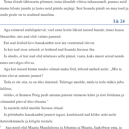
8
Tema tõstab tähtsusetu põrmust, tema ülendab viletsa tuhaasemelt, pannes neid
istuma õilsate juurde ja lastes neid pärida aujärgi. Sest Issanda päralt on maa toed ja
nende peale on ta seadnud maailma.
Lk 24
1
Aga esimesel nädalapäeval, veel enne koitu läksid naised hauale, tuues kaasa
lõhnarohte, mis nad olid valmis pannud.
2
Ent nad leidsid kivi hauakambri eest ära veeretatud olevat.
3
Ja kui nad sisse astusid, ei leidnud nad Issanda Jeesuse ihu.
4
Ja sündis, et kui nad olid nõutuses selle pärast, vaata, kaks meest seisid nende
juures erevalges rõivas.
5
Aga kui naised hirmu tundes silmad maha lõid, ütlesid mehed neile: „Mis te
otsite elavat surnute juurest?
6
Teda ei ole siin, ta on üles äratatud. Tuletage meelde, mida ta teile rääkis juba
Galileas,
7
öeldes, et Inimese Poeg peab antama patuste inimeste kätte ja risti löödama ja
kolmandal päeval üles tõusma.”
8
Ja naistele tulid meelde Jeesuse sõnad.
9
Ja pöördudes hauakambri juurest tagasi, kuulutasid nad kõike seda neile
üheteistkümnele ja kõigile teistele.
10
Aga need olid Maarja Magdaleena ja Johanna ja Maarja, Jaakobuse ema, ja