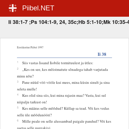
Piibel.NET
Ii 38:1-7 ;Ps 104:1-9, 24, 35c;Hb 5:1-10;Mk 10:35-
Eestikeelne Piibel 1997
Ii 38
1
Siis vastas Issand Iiobile tormituulest ja ütles:
2
„Kes on see, kes mõistmatute sõnadega tahab varjutada
minu nõu?
3
Pane nüüd vöö vööle kui mees, mina küsin sinult ja sina
seleta mulle!
4
Kus olid sina siis, kui mina rajasin maa? Vasta, kui sul
niipalju tarkust on!
5
Kes määras selle mõõdud? Küllap sa tead. Või kes vedas
selle üle mõõdunööri?
6
Mille peale on selle alussambad paigale pandud? Või kes
asetas selle nurgakivi,