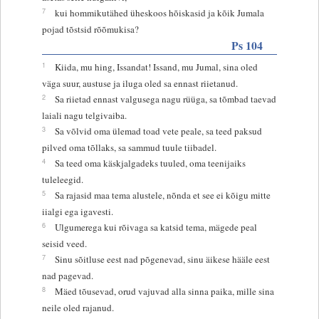
7
kui hommikutähed üheskoos hõiskasid ja kõik Jumala
pojad tõstsid rõõmukisa?
Ps 104
1
Kiida, mu hing, Issandat! Issand, mu Jumal, sina oled
väga suur, austuse ja iluga oled sa ennast riietanud.
2
Sa riietad ennast valgusega nagu rüüga, sa tõmbad taevad
laiali nagu telgivaiba.
3
Sa võlvid oma ülemad toad vete peale, sa teed paksud
pilved oma tõllaks, sa sammud tuule tiibadel.
4
Sa teed oma käskjalgadeks tuuled, oma teenijaiks
tuleleegid.
5
Sa rajasid maa tema alustele, nõnda et see ei kõigu mitte
iialgi ega igavesti.
6
Ulgumerega kui rõivaga sa katsid tema, mägede peal
seisid veed.
7
Sinu sõitluse eest nad põgenevad, sinu äikese hääle eest
nad pagevad.
8
Mäed tõusevad, orud vajuvad alla sinna paika, mille sina
neile oled rajanud.