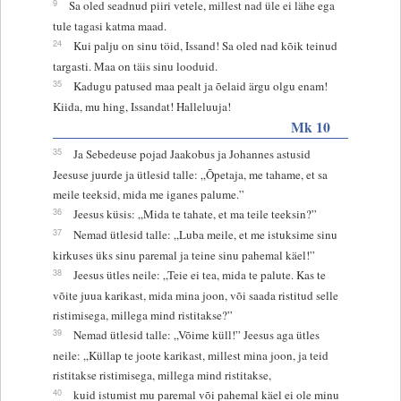
9
Sa oled seadnud piiri vetele, millest nad üle ei lähe ega
tule tagasi katma maad.
24
Kui palju on sinu töid, Issand! Sa oled nad kõik teinud
targasti. Maa on täis sinu looduid.
35
Kadugu patused maa pealt ja õelaid ärgu olgu enam!
Kiida, mu hing, Issandat! Halleluuja!
Mk 10
35
Ja Sebedeuse pojad Jaakobus ja Johannes astusid
Jeesuse juurde ja ütlesid talle: „Õpetaja, me tahame, et sa
meile teeksid, mida me iganes palume.”
36
Jeesus küsis: „Mida te tahate, et ma teile teeksin?”
37
Nemad ütlesid talle: „Luba meile, et me istuksime sinu
kirkuses üks sinu paremal ja teine sinu pahemal käel!”
38
Jeesus ütles neile: „Teie ei tea, mida te palute. Kas te
võite juua karikast, mida mina joon, või saada ristitud selle
ristimisega, millega mind ristitakse?”
39
Nemad ütlesid talle: „Võime küll!” Jeesus aga ütles
neile: „Küllap te joote karikast, millest mina joon, ja teid
ristitakse ristimisega, millega mind ristitakse,
40
kuid istumist mu paremal või pahemal käel ei ole minu