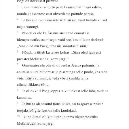
isegi on nõrkusest piiratud.
3
Ja selle nõrkuse tõttu peab ta niisamuti nagu rahva,
nõnda ka iseenese eest ohverdama pattude pärast.
4
Ja keegi ei võta enesele seda au ise, vaid Jumala kutsel
nagu Aarongi.
5
Nõnda ei ole ka Kristus austanud ennast ise
ülempreestriks saamisega, vaid see, kes talle on ütelnud:
„Sina oled mu Poeg, täna ma sünnitasin sinu.”
6
Nõnda ta ütleb ka teises kohas: „Sina oled igavesti
preester Melkisedeki korra järgi.”
7
Oma maise elu päevil ohverdas Jeesus palumisi ja
anumisi suure hüüdmise ja pisaratega selle poole, kes teda
võis päästa surmast, ja teda võeti kuulda tema
allaheitlikkuse tõttu.
8
Ja olles küll Poeg, õppis ta kuulekust selle läbi, mida ta
kannatas.
9
Ja kui ta oli saanud täiuslikuks, sai ta igavese pääste
toojaks kõigile, kes on talle kuulekad,
10
kuna Jumal oli kuulutanud tema ülempreestriks
Melkisedeki korra järgi.