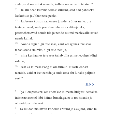
anda, vaid see antakse neile, kellele see on valmistatud.”
41
Ja kui need kümme sellest kuulsid, said nad pahaseks
Jaakobuse ja Johannese peale.
42
Ja Jeesus kutsus nad enese juurde ja ütles neile: „Te
teate, et need, keda peetakse rahvaste valitsejateks,
peremehetsevad nende üle ja nende suured meelevallatsevad
nende kallal.
43
Nõnda ärgu olgu teie seas, vaid kes iganes teie seas
tahab saada suureks, olgu teie teenija,
44
ning kes iganes teie seas tahab olla esimene, olgu kõigi
sulane,
45
sest ka Inimese Poeg ei ole tulnud, et lasta ennast
teenida, vaid et ise teenida ja anda oma elu lunaks paljude
eest!”
Hb 5
1
Iga ülempreester, kes võetakse inimeste hulgast, seatakse
inimeste asemel läbi käima Jumalaga, et ta tooks ande ja
ohvreid pattude eest.
2
Ta suudab mõistvalt kohelda arutuid ja eksijaid, kuna ta