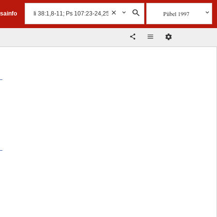
Piibel 1997
isainfo