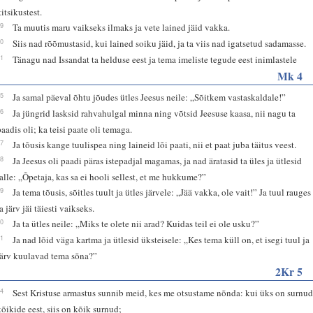
kitsikustest.
29
Ta muutis maru vaikseks ilmaks ja vete lained jäid vakka.
30
Siis nad rõõmustasid, kui lained soiku jäid, ja ta viis nad igatsetud sadamasse.
31
Tänagu nad Issandat ta helduse eest ja tema imeliste tegude eest inimlastele
Mk 4
35
Ja samal päeval õhtu jõudes ütles Jeesus neile: „Sõitkem vastaskaldale!”
36
Ja jüngrid lasksid rahvahulgal minna ning võtsid Jeesuse kaasa, nii nagu ta
paadis oli; ka teisi paate oli temaga.
37
Ja tõusis kange tuulispea ning laineid lõi paati, nii et paat juba täitus veest.
38
Ja Jeesus oli paadi päras istepadjal magamas, ja nad äratasid ta üles ja ütlesid
talle: „Õpetaja, kas sa ei hooli sellest, et me hukkume?”
39
Ja tema tõusis, sõitles tuult ja ütles järvele: „Jää vakka, ole vait!” Ja tuul rauges
a järv jäi täiesti vaikseks.
40
Ja ta ütles neile: „Miks te olete nii arad? Kuidas teil ei ole usku?”
41
Ja nad lõid väga kartma ja ütlesid üksteisele: „Kes tema küll on, et isegi tuul ja
järv kuulavad tema sõna?”
2Kr 5
14
Sest Kristuse armastus sunnib meid, kes me otsustame nõnda: kui üks on surnu
kõikide eest, siis on kõik surnud;