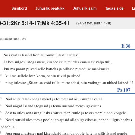
Sisukord
Juhuslik peatükk
Juhuslik salm
Tagasiside
L
30-31;2Kr 5:14-17;Mk 4:35-41
(24 vastet, leht 1 1-st)
estikeelne Piibel 1997
Ii 38
1
Siis vastas Issand Iiobile tormituulest ja ütles:
8
Ja kes sulges ustega mere, kui see esile murdes emaüsast välja tuli,
9
kui ma panin pilved selle katteks ja pilkase pimeduse mähkmeks,
10
kui ma sellele lõin korra, panin riivid ja uksed
11
ning ütlesin: „Siiani sa võid tulla, mitte edasi, siin vaibugu su uhked lained!”?
Ps 107
23
Nad sõitsid laevadega merel ja toimetasid asju suurtel vetel.
24
Nad nägid Issanda tegusid ja tema imetöid meresügavustes.
25
Sest ta ütles sõna ning laskis tõusta marutuule ja tõstis merelained kõrgele.
26
Need tõusid üles taeva poole ja vajusid alla sügavikesse, nende julgus hääbus
hädaohus.
28
Aga oma ahastuses nad kisendasid Issanda poole ja tema päästis nad nende