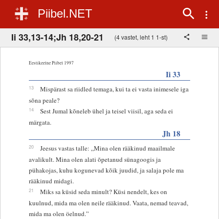
Piibel.NET
Ii 33,13-14;Jh 18,20-21
(4 vastet, leht 1 1-st)
Eestikeelne Piibel 1997
Ii 33
13
Mispärast sa riidled temaga, kui ta ei vasta inimesele iga
sõna peale?
14
Sest Jumal kõneleb ühel ja teisel viisil, aga seda ei
märgata.
Jh 18
20
Jeesus vastas talle: „Mina olen rääkinud maailmale
avalikult. Mina olen alati õpetanud sünagoogis ja
pühakojas, kuhu kogunevad kõik juudid, ja salaja pole ma
rääkinud midagi.
21
Miks sa küsid seda minult? Küsi nendelt, kes on
kuulnud, mida ma olen neile rääkinud. Vaata, nemad teavad,
mida ma olen öelnud.”