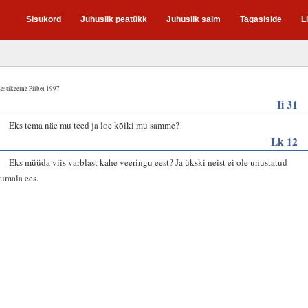
Sisukord
Juhuslik peatükk
Juhuslik salm
Tagasiside
L
estikeelne Piibel 1997
Ii 31
4
Eks tema näe mu teed ja loe kõiki mu samme?
Lk 12
6
Eks müüda viis varblast kahe veeringu eest? Ja ükski neist ei ole unustatud
Jumala ees.