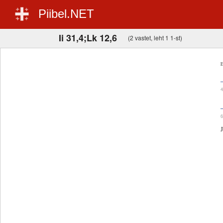
Piibel.NET
Ii 31,4;Lk 12,6
(2 vastet, leht 1 1-st)
E