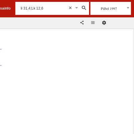
Piibel 1997
isainfo