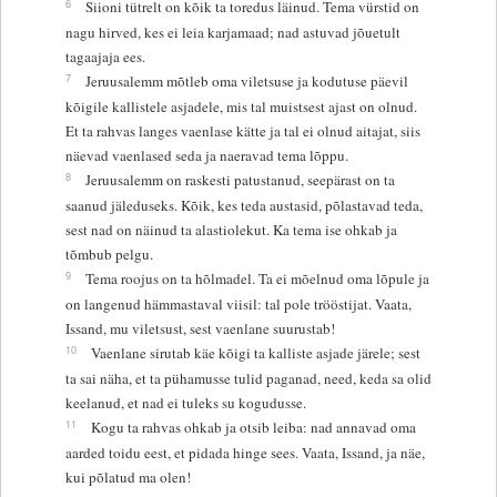
6
Siioni tütrelt on kõik ta toredus läinud. Tema vürstid on
nagu hirved, kes ei leia karjamaad; nad astuvad jõuetult
tagaajaja ees.
7
Jeruusalemm mõtleb oma viletsuse ja kodutuse päevil
kõigile kallistele asjadele, mis tal muistsest ajast on olnud.
Et ta rahvas langes vaenlase kätte ja tal ei olnud aitajat, siis
näevad vaenlased seda ja naeravad tema lõppu.
8
Jeruusalemm on raskesti patustanud, seepärast on ta
saanud jäleduseks. Kõik, kes teda austasid, põlastavad teda,
sest nad on näinud ta alastiolekut. Ka tema ise ohkab ja
tõmbub pelgu.
9
Tema roojus on ta hõlmadel. Ta ei mõelnud oma lõpule ja
on langenud hämmastaval viisil: tal pole trööstijat. Vaata,
Issand, mu viletsust, sest vaenlane suurustab!
10
Vaenlane sirutab käe kõigi ta kalliste asjade järele; sest
ta sai näha, et ta pühamusse tulid paganad, need, keda sa olid
keelanud, et nad ei tuleks su kogudusse.
11
Kogu ta rahvas ohkab ja otsib leiba: nad annavad oma
aarded toidu eest, et pidada hinge sees. Vaata, Issand, ja näe,
kui põlatud ma olen!