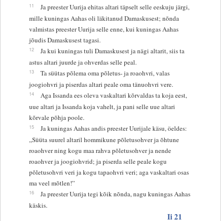
11
Ja preester Uurija ehitas altari täpselt selle eeskuju järgi,
mille kuningas Aahas oli läkitanud Damaskusest; nõnda
valmistas preester Uurija selle enne, kui kuningas Aahas
jõudis Damaskusest tagasi.
12
Ja kui kuningas tuli Damaskusest ja nägi altarit, siis ta
astus altari juurde ja ohverdas selle peal.
13
Ta süütas põlema oma põletus- ja roaohvri, valas
joogiohvri ja piserdas altari peale oma tänuohvri vere.
14
Aga Issanda ees oleva vaskaltari kõrvaldas ta koja eest,
uue altari ja Issanda koja vahelt, ja pani selle uue altari
kõrvale põhja poole.
15
Ja kuningas Aahas andis preester Uurijale käsu, öeldes:
„Süüta suurel altaril hommikune põletusohver ja õhtune
roaohver ning kogu maa rahva põletusohver ja nende
roaohver ja joogiohvrid; ja piserda selle peale kogu
põletusohvri veri ja kogu tapaohvri veri; aga vaskaltari osas
ma veel mõtlen!”
16
Ja preester Uurija tegi kõik nõnda, nagu kuningas Aahas
käskis.
Ii 21