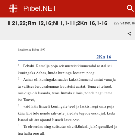
Piibel.NET
Ii 21,22;Rm 12,16;Nl 1,1-11;2Kn 16,1-16
(29 vastet, le
Eestikeelne Piibel 1997
2Kn 16
1
Pekahi, Remalja poja seitsmeteistkümnendal aastal sai
kuningaks Aahas, Juuda kuninga Jootami poeg.
2
Aahas oli kuningaks saades kakskümmend aastat vana ja
ta valitses Jeruusalemmas kuusteist aastat. Tema ei teinud,
mis õige oli Issanda, tema Jumala silmis, nõnda nagu tema
isa Taavet,
3
vaid käis Iisraeli kuningate teed ja laskis isegi oma poja
käia läbi tule nende rahvaste jäledate tegude eeskujul, keda
Issand oli ära ajanud Iisraeli laste eest.
4
Ta ohverdas ning suitsutas ohvrikünkail ja kõrgendikel ja
iga halja puu all.