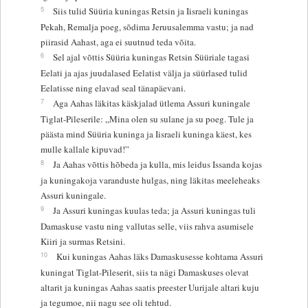
5
Siis tulid Süüria kuningas Retsin ja Iisraeli kuningas
Pekah, Remalja poeg, sõdima Jeruusalemma vastu; ja nad
piirasid Aahast, aga ei suutnud teda võita.
6
Sel ajal võttis Süüria kuningas Retsin Süüriale tagasi
Eelati ja ajas juudalased Eelatist välja ja süürlased tulid
Eelatisse ning elavad seal tänapäevani.
7
Aga Aahas läkitas käskjalad ütlema Assuri kuningale
Tiglat-Pileserile: „Mina olen su sulane ja su poeg. Tule ja
päästa mind Süüria kuninga ja Iisraeli kuninga käest, kes
mulle kallale kipuvad!”
8
Ja Aahas võttis hõbeda ja kulla, mis leidus Issanda kojas
ja kuningakoja varanduste hulgas, ning läkitas meeleheaks
Assuri kuningale.
9
Ja Assuri kuningas kuulas teda; ja Assuri kuningas tuli
Damaskuse vastu ning vallutas selle, viis rahva asumisele
Kiiri ja surmas Retsini.
10
Kui kuningas Aahas läks Damaskusesse kohtama Assuri
kuningat Tiglat-Pileserit, siis ta nägi Damaskuses olevat
altarit ja kuningas Aahas saatis preester Uurijale altari kuju
ja tegumoe, nii nagu see oli tehtud.