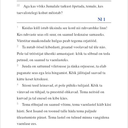
22
Aga kas võiks Jumalale tarkust õpetada, temale, kes
taevalistelegi kohut mõistab?
Nl 1
1
Kuidas küll istub üksinda see kord nii rahvarohke linn!
Kes rahvaste seas oli suur, on saanud lesknaise sarnaseks.
Vürstitar maakondade hulgas peab tegema orjatööd.
2
Ta nutab öösel kibedasti, pisarad voolavad tal üle näo.
Pole tal trööstijat ühestki armastajast: kõik ta sõbrad on teda
petnud, on saanud ta vaenlasteks.
3
Juuda on sattunud viletsusse ja ränka orjusesse, ta elab
paganate seas ega leia hingamist. Kõik jälitajad saavad ta
kätte keset kitsikusi.
4
Siioni teed leinavad, et pole pühiks tulijaid. Kõik ta
väravad on tühjad, ta preestrid ohkavad. Tema neitsid on
kurvad ja tal enesel on kibe käes.
5
Tema rõhujad on saanud võimu, tema vaenlastel käib käsi
hästi. Sest Issand on toonud talle häda tema paljude
üleastumiste pärast. Tema lastel on tulnud minna vangidena
vaenlase ees.