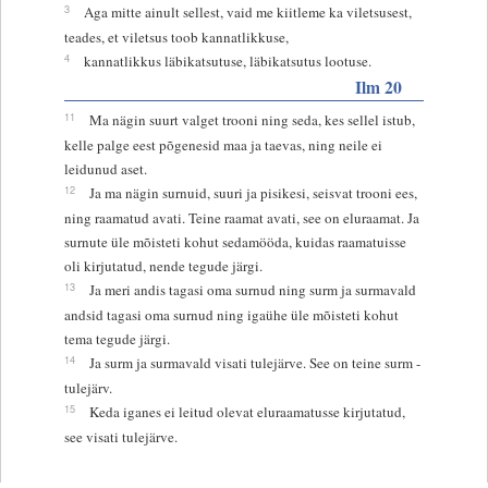
3
Aga mitte ainult sellest, vaid me kiitleme ka viletsusest,
teades, et viletsus toob kannatlikkuse,
4
kannatlikkus läbikatsutuse, läbikatsutus lootuse.
Ilm 20
11
Ma nägin suurt valget trooni ning seda, kes sellel istub,
kelle palge eest põgenesid maa ja taevas, ning neile ei
leidunud aset.
12
Ja ma nägin surnuid, suuri ja pisikesi, seisvat trooni ees,
ning raamatud avati. Teine raamat avati, see on eluraamat. Ja
surnute üle mõisteti kohut sedamööda, kuidas raamatuisse
oli kirjutatud, nende tegude järgi.
13
Ja meri andis tagasi oma surnud ning surm ja surmavald
andsid tagasi oma surnud ning igaühe üle mõisteti kohut
tema tegude järgi.
14
Ja surm ja surmavald visati tulejärve. See on teine surm -
tulejärv.
15
Keda iganes ei leitud olevat eluraamatusse kirjutatud,
see visati tulejärve.