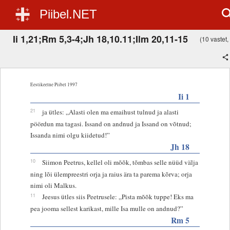
Piibel.NET
Ii 1,21;Rm 5,3-4;Jh 18,10.11;Ilm 20,11-15
(10 vastet, 
Eestikeelne Piibel 1997
Ii 1
21
ja ütles: „Alasti olen ma emaihust tulnud ja alasti
pöördun ma tagasi. Issand on andnud ja Issand on võtnud;
Issanda nimi olgu kiidetud!”
Jh 18
10
Siimon Peetrus, kellel oli mõõk, tõmbas selle nüüd välja
ning lõi ülempreestri orja ja raius ära ta parema kõrva; orja
nimi oli Malkus.
11
Jeesus ütles siis Peetrusele: „Pista mõõk tuppe! Eks ma
pea jooma sellest karikast, mille Isa mulle on andnud?”
Rm 5