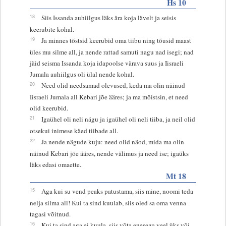
Hs 10
18
Siis Issanda auhiilgus läks ära koja lävelt ja seisis
keerubite kohal.
19
Ja minnes tõstsid keerubid oma tiibu ning tõusid maast
üles mu silme all, ja nende rattad samuti nagu nad isegi; nad
jäid seisma Issanda koja idapoolse värava suus ja Iisraeli
Jumala auhiilgus oli ülal nende kohal.
20
Need olid needsamad olevused, keda ma olin näinud
Iisraeli Jumala all Kebari jõe ääres; ja ma mõistsin, et need
olid keerubid.
21
Igaühel oli neli nägu ja igaühel oli neli tiiba, ja neil olid
otsekui inimese käed tiibade all.
22
Ja nende nägude kuju: need olid näod, mida ma olin
näinud Kebari jõe ääres, nende välimus ja need ise; igaüks
läks edasi omaette.
Mt 18
15
Aga kui su vend peaks patustama, siis mine, noomi teda
nelja silma all! Kui ta sind kuulab, siis oled sa oma venna
tagasi võitnud.
16
Kui ta sind aga ei kuula, siis võta enesega veel üks või