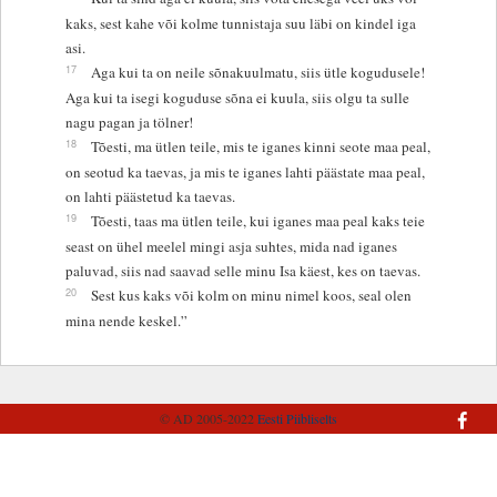
kaks, sest kahe või kolme tunnistaja suu läbi on kindel iga
asi.
17
Aga kui ta on neile sõnakuulmatu, siis ütle kogudusele!
Aga kui ta isegi koguduse sõna ei kuula, siis olgu ta sulle
nagu pagan ja tölner!
18
Tõesti, ma ütlen teile, mis te iganes kinni seote maa peal,
on seotud ka taevas, ja mis te iganes lahti päästate maa peal,
on lahti päästetud ka taevas.
19
Tõesti, taas ma ütlen teile, kui iganes maa peal kaks teie
seast on ühel meelel mingi asja suhtes, mida nad iganes
paluvad, siis nad saavad selle minu Isa käest, kes on taevas.
20
Sest kus kaks või kolm on minu nimel koos, seal olen
mina nende keskel.”
© AD 2005-2022
Eesti Piibliselts