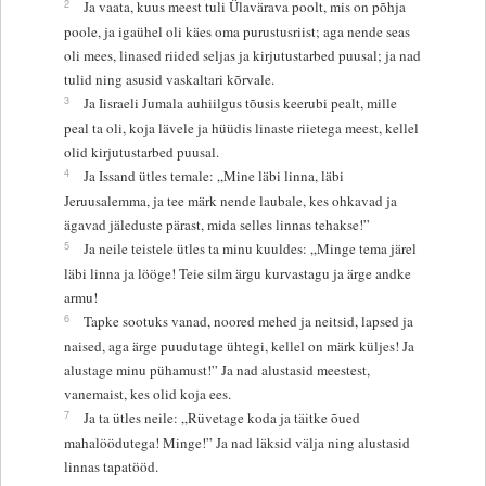
2
Ja vaata, kuus meest tuli Ülavärava poolt, mis on põhja
poole, ja igaühel oli käes oma purustusriist; aga nende seas
oli mees, linased riided seljas ja kirjutustarbed puusal; ja nad
tulid ning asusid vaskaltari kõrvale.
3
Ja Iisraeli Jumala auhiilgus tõusis keerubi pealt, mille
peal ta oli, koja lävele ja hüüdis linaste riietega meest, kellel
olid kirjutustarbed puusal.
4
Ja Issand ütles temale: „Mine läbi linna, läbi
Jeruusalemma, ja tee märk nende laubale, kes ohkavad ja
ägavad jäleduste pärast, mida selles linnas tehakse!”
5
Ja neile teistele ütles ta minu kuuldes: „Minge tema järel
läbi linna ja lööge! Teie silm ärgu kurvastagu ja ärge andke
armu!
6
Tapke sootuks vanad, noored mehed ja neitsid, lapsed ja
naised, aga ärge puudutage ühtegi, kellel on märk küljes! Ja
alustage minu pühamust!” Ja nad alustasid meestest,
vanemaist, kes olid koja ees.
7
Ja ta ütles neile: „Rüvetage koda ja täitke õued
mahalöödutega! Minge!” Ja nad läksid välja ning alustasid
linnas tapatööd.