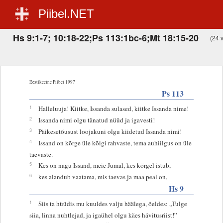
Piibel.NET
Hs 9:1-7; 10:18-22;Ps 113:1bc-6;Mt 18:15-20
(24 v
Eestikeelne Piibel 1997
Ps 113
1
Halleluuja! Kiitke, Issanda sulased, kiitke Issanda nime!
2
Issanda nimi olgu tänatud nüüd ja igavesti!
3
Päikesetõusust loojakuni olgu kiidetud Issanda nimi!
4
Issand on kõrge üle kõigi rahvaste, tema auhiilgus on üle
taevaste.
5
Kes on nagu Issand, meie Jumal, kes kõrgel istub,
6
kes alandub vaatama, mis taevas ja maa peal on,
Hs 9
1
Siis ta hüüdis mu kuuldes valju häälega, öeldes: „Tulge
siia, linna nuhtlejad, ja igaühel olgu käes hävitusriist!”