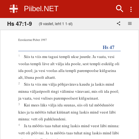
Piibel.NET
Hs 47:1-9
(9 vastet, leht 1 1-st)
Eestikeelne Piibel 1997
Hs 47
1
Siis ta viis mu tagasi templi ukse juurde. Ja vaata, vesi
voolas templi läve alt välja ida poole, sest templi esikülg oli
ida pool; ja vesi voolas alla templi parempoolse külgseina
alt, lõuna poolt altarit.
2
Siis ta viis mu välja põhjavärava kaudu ja laskis mind
minna väljastpoolt ringi välimise väravani, mis oli ida pool;
ja vaata, vesi vulises parempoolsest külgseinast.
3
Kui mees läks välja ida suunas, siis oli tal mõõdunöör
käes ja ta mõõtis tuhat küünart ning laskis mind veest läbi
minna: vett oli pahkluudeni.
4
Ja ta mõõtis taas tuhat ning laskis mind veest läbi minna:
vett oli põlvini. Ja ta mõõtis taas tuhat ning laskis mind läbi