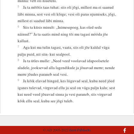
minna: vett oli niueteni.
5
Ja ta mõõtis taas tuhat: siis oli jõgi, millest ma ei saanud
läbi minna, sest vesi oli kõrge; vesi oli paras ujumiseks, jõgi,
millest ei saadud läbi minna.
6
Siis ta küsis minult: „Inimesepoeg, kas oled seda
näinud?” Ja ta saatis mind ning tõi mu tagasi mööda jõe
kallast.
7
Aga kui ma tulin tagasi, vaata, siis oli jõe kaldal väga
palju puid, nii siin- kui sealpool.
8
Ja ta ütles mulle: „Need veed voolavad idapoolsetele
aladele, jooksevad alla lagendikule ja jõuavad merre; nende
merre jõudes paraneb seal vesi.
9
Ja kõik elavad hinged, kes liiguvad seal, kuhu need jõed
iganes tulevad, virguvad ellu ja seal on väga palju kalu; sest
kui need veed jõuavad sinna ja vesi paraneb, siis virguvad
kõik ellu seal, kuhu see jõgi tuleb.
© AD 2005-2022
Eesti Piibliselts