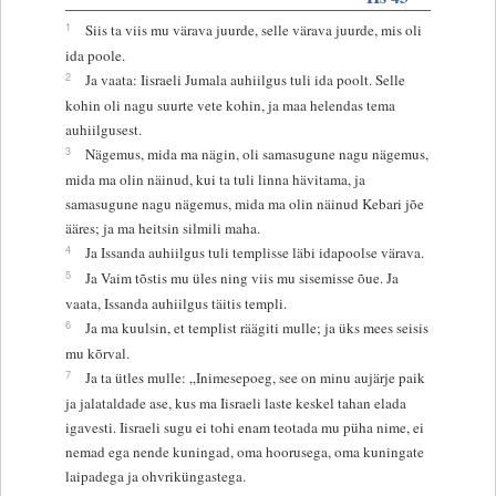
1
Siis ta viis mu värava juurde, selle värava juurde, mis oli
ida poole.
2
Ja vaata: Iisraeli Jumala auhiilgus tuli ida poolt. Selle
kohin oli nagu suurte vete kohin, ja maa helendas tema
auhiilgusest.
3
Nägemus, mida ma nägin, oli samasugune nagu nägemus,
mida ma olin näinud, kui ta tuli linna hävitama, ja
samasugune nagu nägemus, mida ma olin näinud Kebari jõe
ääres; ja ma heitsin silmili maha.
4
Ja Issanda auhiilgus tuli templisse läbi idapoolse värava.
5
Ja Vaim tõstis mu üles ning viis mu sisemisse õue. Ja
vaata, Issanda auhiilgus täitis templi.
6
Ja ma kuulsin, et templist räägiti mulle; ja üks mees seisis
mu kõrval.
7
Ja ta ütles mulle: „Inimesepoeg, see on minu aujärje paik
ja jalataldade ase, kus ma Iisraeli laste keskel tahan elada
igavesti. Iisraeli sugu ei tohi enam teotada mu püha nime, ei
nemad ega nende kuningad, oma hoorusega, oma kuningate
laipadega ja ohvriküngastega.