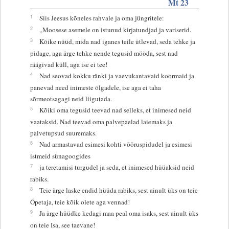
Mt 23
1
Siis Jeesus kõneles rahvale ja oma jüngritele:
2
„Moosese asemele on istunud kirjatundjad ja variserid.
3
Kõike nüüd, mida nad iganes teile ütlevad, seda tehke ja
pidage, aga ärge tehke nende tegusid mööda, sest nad
räägivad küll, aga ise ei tee!
4
Nad seovad kokku ränki ja vaevukantavaid koormaid ja
panevad need inimeste õlgadele, ise aga ei taha
sõrmeotsagagi neid liigutada.
5
Kõiki oma tegusid teevad nad selleks, et inimesed neid
vaataksid. Nad teevad oma palvepaelad laiemaks ja
palvetupsud suuremaks.
6
Nad armastavad esimesi kohti võõruspidudel ja esimesi
istmeid sünagoogides
7
ja teretamisi turgudel ja seda, et inimesed hüüaksid neid
rabiks.
8
Teie ärge laske endid hüüda rabiks, sest ainult üks on teie
Õpetaja, teie kõik olete aga vennad!
9
Ja ärge hüüdke kedagi maa peal oma isaks, sest ainult üks
on teie Isa, see taevane!