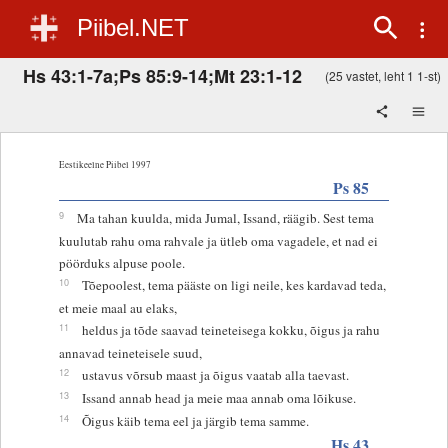
Piibel.NET
Hs 43:1-7a;Ps 85:9-14;Mt 23:1-12
(25 vastet, leht 1 1-st)
Eestikeelne Piibel 1997
Ps 85
9
Ma tahan kuulda, mida Jumal, Issand, räägib. Sest tema
kuulutab rahu oma rahvale ja ütleb oma vagadele, et nad ei
pöörduks alpuse poole.
10
Tõepoolest, tema pääste on ligi neile, kes kardavad teda,
et meie maal au elaks,
11
heldus ja tõde saavad teineteisega kokku, õigus ja rahu
annavad teineteisele suud,
12
ustavus võrsub maast ja õigus vaatab alla taevast.
13
Issand annab head ja meie maa annab oma lõikuse.
14
Õigus käib tema eel ja järgib tema samme.
Hs 43