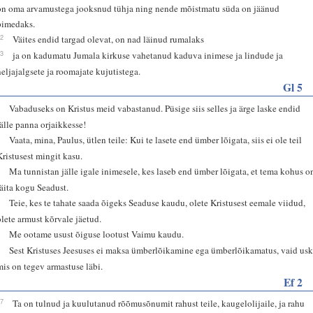
on oma arvamustega jooksnud tühja ning nende mõistmatu süda on jäänud
pimedaks.
22
Väites endid targad olevat, on nad läinud rumalaks
23
ja on kadumatu Jumala kirkuse vahetanud kaduva inimese ja lindude ja
neljajalgsete ja roomajate kujutistega.
Gl 5
1
Vabaduseks on Kristus meid vabastanud. Püsige siis selles ja ärge laske endid
jälle panna orjaikkesse!
2
Vaata, mina, Paulus, ütlen teile: Kui te lasete end ümber lõigata, siis ei ole teil
Kristusest mingit kasu.
3
Ma tunnistan jälle igale inimesele, kes laseb end ümber lõigata, et tema kohus o
täita kogu Seadust.
4
Teie, kes te tahate saada õigeks Seaduse kaudu, olete Kristusest eemale viidud,
olete armust kõrvale jäetud.
5
Me ootame usust õiguse lootust Vaimu kaudu.
6
Sest Kristuses Jeesuses ei maksa ümberlõikamine ega ümberlõikamatus, vaid usk
mis on tegev armastuse läbi.
Ef 2
17
Ta on tulnud ja kuulutanud rõõmusõnumit rahust teile, kaugelolijaile, ja rahu