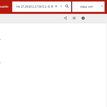
Piibel 1997
isainfo