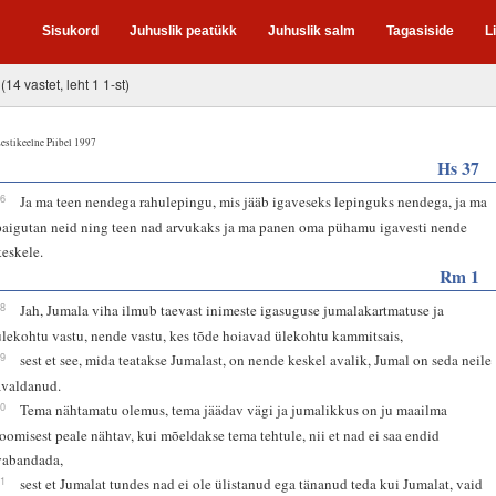
Sisukord
Juhuslik peatükk
Juhuslik salm
Tagasiside
L
(14 vastet, leht 1 1-st)
estikeelne Piibel 1997
Hs 37
26
Ja ma teen nendega rahulepingu, mis jääb igaveseks lepinguks nendega, ja ma
paigutan neid ning teen nad arvukaks ja ma panen oma pühamu igavesti nende
keskele.
Rm 1
18
Jah, Jumala viha ilmub taevast inimeste igasuguse jumalakartmatuse ja
ülekohtu vastu, nende vastu, kes tõde hoiavad ülekohtu kammitsais,
19
sest et see, mida teatakse Jumalast, on nende keskel avalik, Jumal on seda neile
avaldanud.
20
Tema nähtamatu olemus, tema jäädav vägi ja jumalikkus on ju maailma
loomisest peale nähtav, kui mõeldakse tema tehtule, nii et nad ei saa endid
vabandada,
21
sest et Jumalat tundes nad ei ole ülistanud ega tänanud teda kui Jumalat, vaid