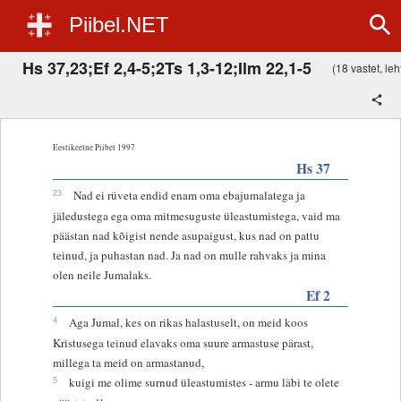
Piibel.NET
Hs 37,23;Ef 2,4-5;2Ts 1,3-12;Ilm 22,1-5
(18 vastet, leht
Eestikeelne Piibel 1997
Hs 37
23
Nad ei rüveta endid enam oma ebajumalatega ja
jäledustega ega oma mitmesuguste üleastumistega, vaid ma
päästan nad kõigist nende asupaigust, kus nad on pattu
teinud, ja puhastan nad. Ja nad on mulle rahvaks ja mina
olen neile Jumalaks.
Ef 2
4
Aga Jumal, kes on rikas halastuselt, on meid koos
Kristusega teinud elavaks oma suure armastuse pärast,
millega ta meid on armastanud,
5
kuigi me olime surnud üleastumistes - armu läbi te olete