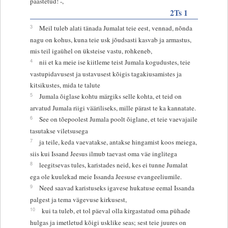
päästetud! -,
2Ts 1
3
Meil tuleb alati tänada Jumalat teie eest, vennad, nõnda
nagu on kohus, kuna teie usk jõudsasti kasvab ja armastus,
mis teil igaühel on üksteise vastu, rohkeneb,
4
nii et ka meie ise kiitleme teist Jumala kogudustes, teie
vastupidavusest ja ustavusest kõigis tagakiusamistes ja
kitsikustes, mida te talute
5
Jumala õiglase kohtu märgiks selle kohta, et teid on
arvatud Jumala riigi vääriliseks, mille pärast te ka kannatate.
6
See on tõepoolest Jumala poolt õiglane, et teie vaevajaile
tasutakse viletsusega
7
ja teile, keda vaevatakse, antakse hingamist koos meiega,
siis kui Issand Jeesus ilmub taevast oma väe inglitega
8
leegitsevas tules, karistades neid, kes ei tunne Jumalat
ega ole kuulekad meie Issanda Jeesuse evangeeliumile.
9
Need saavad karistuseks igavese hukatuse eemal Issanda
palgest ja tema vägevuse kirkusest,
10
kui ta tuleb, et tol päeval olla kirgastatud oma pühade
hulgas ja imetletud kõigi usklike seas; sest teie juures on