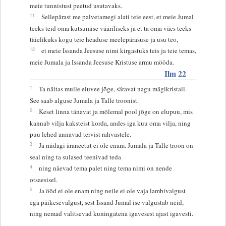
meie tunnistust peetud usutavaks.
11
Sellepärast me palvetamegi alati teie eest, et meie Jumal
teeks teid oma kutsumise vääriliseks ja et ta oma väes teeks
täielikuks kogu teie headuse meelepärasuse ja usu teo,
12
et meie Issanda Jeesuse nimi kirgastuks teis ja teie temas,
meie Jumala ja Issanda Jeesuse Kristuse armu mööda.
Ilm 22
1
Ta näitas mulle eluvee jõge, säravat nagu mägikristall.
See saab alguse Jumala ja Talle troonist.
2
Keset linna tänavat ja mõlemal pool jõge on elupuu, mis
kannab vilja kaksteist korda, andes iga kuu oma vilja, ning
puu lehed annavad tervist rahvastele.
3
Ja midagi äraneetut ei ole enam. Jumala ja Talle troon on
seal ning ta sulased teenivad teda
4
ning näevad tema palet ning tema nimi on nende
otsaesisel.
5
Ja ööd ei ole enam ning neile ei ole vaja lambivalgust
ega päikesevalgust, sest Issand Jumal ise valgustab neid,
ning nemad valitsevad kuningatena igavesest ajast igavesti.