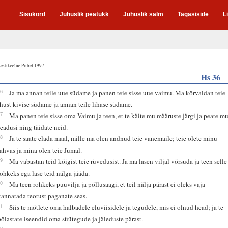
Sisukord
Juhuslik peatükk
Juhuslik salm
Tagasiside
L
estikeelne Piibel 1997
Hs 36
26
Ja ma annan teile uue südame ja panen teie sisse uue vaimu. Ma kõrvaldan teie
ihust kivise südame ja annan teile lihase südame.
27
Ma panen teie sisse oma Vaimu ja teen, et te käite mu määruste järgi ja peate m
seadusi ning täidate neid.
28
Ja te saate elada maal, mille ma olen andnud teie vanemaile; teie olete minu
rahvas ja mina olen teie Jumal.
29
Ma vabastan teid kõigist teie rüvedusist. Ja ma lasen viljal võrsuda ja teen selle
rohkeks ega lase teid nälga jääda.
30
Ma teen rohkeks puuvilja ja põllusaagi, et teil nälja pärast ei oleks vaja
kannatada teotust paganate seas.
31
Siis te mõtlete oma halbadele eluviisidele ja tegudele, mis ei olnud head; ja te
põlastate iseendid oma süütegude ja jäleduste pärast.