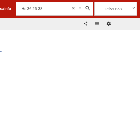
Piibel 1997
isainfo
u