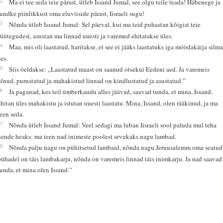
32
Ma ei tee seda teie pärast, ütleb Issand Jumal, see olgu teile teada! Häbenege ja
tundke piinlikkust oma eluviiside pärast, Iisraeli sugu!
33
Nõnda ütleb Issand Jumal: Sel päeval, kui ma teid puhastan kõigist teie
süütegudest, asustan ma linnad uuesti ja varemed ehitatakse üles.
34
Maa, mis oli laastatud, haritakse, et see ei jääks laastatuks iga möödakäija silm
ees.
35
Siis öeldakse: „Laastatud maast on saanud otsekui Eedeni aed. Ja varemeis
olnud, purustatud ja mahakistud linnad on kindlustatud ja asustatud.”
36
Ja paganad, kes teil ümberkaudu alles jäävad, saavad tunda, et mina, Issand,
ehitan üles mahakistu ja istutan uuesti laastatu. Mina, Issand, olen rääkinud, ja ma
teen seda.
37
Nõnda ütleb Issand Jumal: Veel sedagi ma luban Iisraeli sool paluda mul teha
nende heaks: ma teen nad inimeste poolest arvukaks nagu lambad.
38
Nõnda palju nagu on pühitsetud lambaid, nõnda nagu Jeruusalemm oma seatud
pühadel on täis lambakarju, nõnda on varemeis linnad täis inimkarju. Ja nad saavad
tunda, et mina olen Issand.”