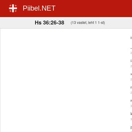
Piibel.NET
Hs 36:26-38
(13 vastet, leht 1 1-st)
E