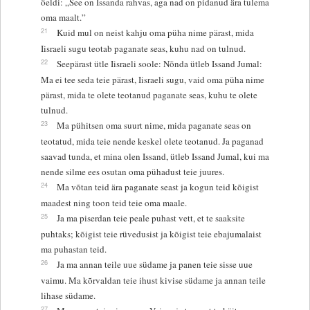
öeldi: „See on Issanda rahvas, aga nad on pidanud ära tulema
oma maalt.”
21
Kuid mul on neist kahju oma püha nime pärast, mida
Iisraeli sugu teotab paganate seas, kuhu nad on tulnud.
22
Seepärast ütle Iisraeli soole: Nõnda ütleb Issand Jumal:
Ma ei tee seda teie pärast, Iisraeli sugu, vaid oma püha nime
pärast, mida te olete teotanud paganate seas, kuhu te olete
tulnud.
23
Ma pühitsen oma suurt nime, mida paganate seas on
teotatud, mida teie nende keskel olete teotanud. Ja paganad
saavad tunda, et mina olen Issand, ütleb Issand Jumal, kui ma
nende silme ees osutan oma pühadust teie juures.
24
Ma võtan teid ära paganate seast ja kogun teid kõigist
maadest ning toon teid teie oma maale.
25
Ja ma piserdan teie peale puhast vett, et te saaksite
puhtaks; kõigist teie rüvedusist ja kõigist teie ebajumalaist
ma puhastan teid.
26
Ja ma annan teile uue südame ja panen teie sisse uue
vaimu. Ma kõrvaldan teie ihust kivise südame ja annan teile
lihase südame.
27