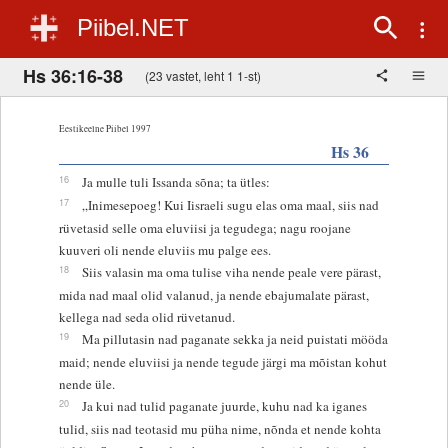
Piibel.NET
Hs 36:16-38
(23 vastet, leht 1 1-st)
Eestikeelne Piibel 1997
Hs 36
16
Ja mulle tuli Issanda sõna; ta ütles:
17
„Inimesepoeg! Kui Iisraeli sugu elas oma maal, siis nad
rüvetasid selle oma eluviisi ja tegudega; nagu roojane
kuuveri oli nende eluviis mu palge ees.
18
Siis valasin ma oma tulise viha nende peale vere pärast,
mida nad maal olid valanud, ja nende ebajumalate pärast,
kellega nad seda olid rüvetanud.
19
Ma pillutasin nad paganate sekka ja neid puistati mööda
maid; nende eluviisi ja nende tegude järgi ma mõistan kohut
nende üle.
20
Ja kui nad tulid paganate juurde, kuhu nad ka iganes
tulid, siis nad teotasid mu püha nime, nõnda et nende kohta