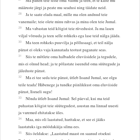
Ma panen teie sisse oma Vaimu ja teen, et te käite mu
määruste järgi ja peate mu seadusi ning täidate neid.
28
Ja te saate elada maal, mille ma olen andnud teie
vanemaile; teie olete minu rahvas ja mina olen teie Jumal.
29
Ma vabastan teid kõigist teie rüvedusist. Ja ma lasen
viljal võrsuda ja teen selle rohkeks ega lase teid nälga jääda.
30
Ma teen rohkeks puuvilja ja põllusaagi, et teil nälja
pärast ei oleks vaja kannatada teotust paganate seas.
31
Siis te mõtlete oma halbadele eluviisidele ja tegudele,
mis ei olnud head; ja te põlastate iseendid oma süütegude ja
jäleduste pärast.
32
Ma ei tee seda teie pärast, ütleb Issand Jumal, see olgu
teile teada! Häbenege ja tundke piinlikkust oma eluviiside
pärast, Iisraeli sugu!
33
Nõnda ütleb Issand Jumal: Sel päeval, kui ma teid
puhastan kõigist teie süütegudest, asustan ma linnad uuesti
ja varemed ehitatakse üles.
34
Maa, mis oli laastatud, haritakse, et see ei jääks
laastatuks iga möödakäija silma ees.
35
Siis öeldakse: „Laastatud maast on saanud otsekui