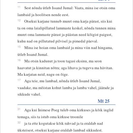
11
Sest nõnda ütleb Issand Jumal: Vaata, mina ise otsin oma
lambaid ja hoolitsen nende eest.
12
Otsekui karjane tunneb muret oma karja pärast, siis kui
ta on oma laialipillatud lammaste keskel, nõnda tunnen mina
muret oma lammaste pärast ja päästan need kõigist paigust,
kuhu nad on pillutatud pilvisel ja pimedal päeval.
15
Mina ise hoian oma lambaid ja mina viin nad hingama,
ütleb Issand Jumal.
16
Ma otsin kadunut ja toon tagasi eksinu, ma seon
haavatut ja kinnitan nõtra; aga lihava ja tugeva ma hävitan.
Ma karjatan neid, nagu on õige.
17
Aga teie, mu lambad, nõnda ütleb Issand Jumal,
vaadake, ma mõistan kohut lamba ja lamba vahel, jäärade ja
sikkude vahel.
Mt 25
31
Aga kui Inimese Poeg tuleb oma kirkuses ja kõik inglid
temaga, siis ta istub oma kirkuse troonile
32
ja ta ette kogutakse kõik rahvad ja ta eraldab nad
üksteisest, otsekui karjane eraldab lambad sikkudest.