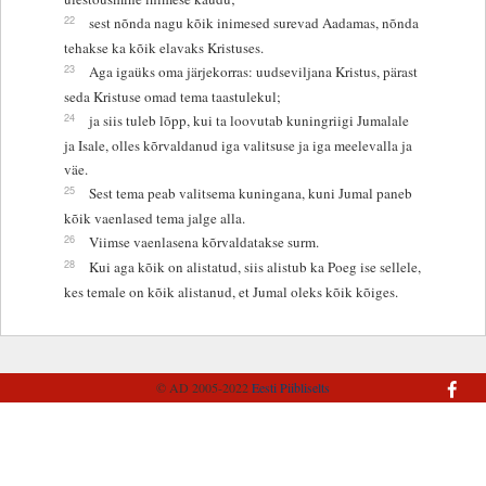
22
sest nõnda nagu kõik inimesed surevad Aadamas, nõnda
tehakse ka kõik elavaks Kristuses.
23
Aga igaüks oma järjekorras: uudseviljana Kristus, pärast
seda Kristuse omad tema taastulekul;
24
ja siis tuleb lõpp, kui ta loovutab kuningriigi Jumalale
ja Isale, olles kõrvaldanud iga valitsuse ja iga meelevalla ja
väe.
25
Sest tema peab valitsema kuningana, kuni Jumal paneb
kõik vaenlased tema jalge alla.
26
Viimse vaenlasena kõrvaldatakse surm.
28
Kui aga kõik on alistatud, siis alistub ka Poeg ise sellele,
kes temale on kõik alistanud, et Jumal oleks kõik kõiges.
© AD 2005-2022
Eesti Piibliselts