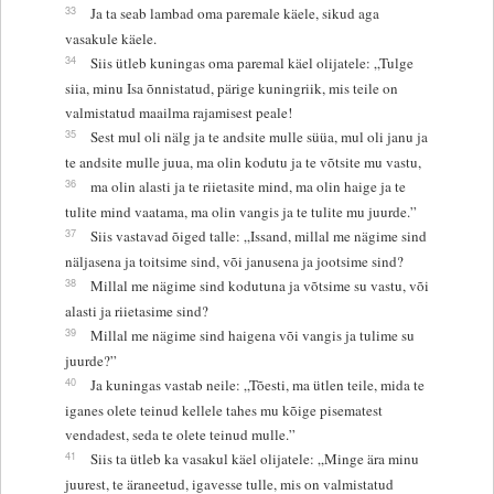
33
Ja ta seab lambad oma paremale käele, sikud aga
vasakule käele.
34
Siis ütleb kuningas oma paremal käel olijatele: „Tulge
siia, minu Isa õnnistatud, pärige kuningriik, mis teile on
valmistatud maailma rajamisest peale!
35
Sest mul oli nälg ja te andsite mulle süüa, mul oli janu ja
te andsite mulle juua, ma olin kodutu ja te võtsite mu vastu,
36
ma olin alasti ja te riietasite mind, ma olin haige ja te
tulite mind vaatama, ma olin vangis ja te tulite mu juurde.”
37
Siis vastavad õiged talle: „Issand, millal me nägime sind
näljasena ja toitsime sind, või janusena ja jootsime sind?
38
Millal me nägime sind kodutuna ja võtsime su vastu, või
alasti ja riietasime sind?
39
Millal me nägime sind haigena või vangis ja tulime su
juurde?”
40
Ja kuningas vastab neile: „Tõesti, ma ütlen teile, mida te
iganes olete teinud kellele tahes mu kõige pisematest
vendadest, seda te olete teinud mulle.”
41
Siis ta ütleb ka vasakul käel olijatele: „Minge ära minu
juurest, te äraneetud, igavesse tulle, mis on valmistatud