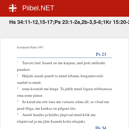
Piibel.NET
Hs 34:11-12,15-17;Ps 23:1-2a,2b-3,5-6;1Kr 15:20-
Eestikeelne Piibel 1997
Ps 23
1
Taaveti laul. Issand on mu karjane, mul pole millestki
puudust.
2
Haljale aasale paneb ta mind lebama, hingamisveele
saadab ta mind;
3
tema kosutab mu hinge. Ta juhib mind õiguse rööbastesse
oma nime pärast.
5
Sa katad mu ette laua mu vastaste silma all; sa võiad mu
pead õliga, mu karikas on pilgeni täis.
6
Ainult headus ja heldus järgivad mind kõik mu
elupäevad ja ma jään Issanda kotta eluajaks.
Hs 34