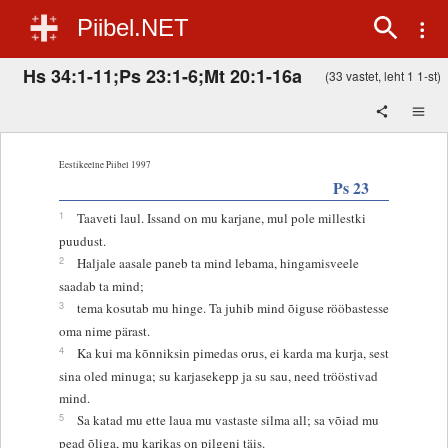
Piibel.NET
Hs 34:1-11;Ps 23:1-6;Mt 20:1-16a
(33 vastet, leht 1 1-st)
Eestikeelne Piibel 1997
Ps 23
1
Taaveti laul. Issand on mu karjane, mul pole millestki
puudust.
2
Haljale aasale paneb ta mind lebama, hingamisveele
saadab ta mind;
3
tema kosutab mu hinge. Ta juhib mind õiguse rööbastesse
oma nime pärast.
4
Ka kui ma kõnniksin pimedas orus, ei karda ma kurja, sest
sina oled minuga; su karjasekepp ja su sau, need trööstivad
mind.
5
Sa katad mu ette laua mu vastaste silma all; sa võiad mu
pead õliga, mu karikas on pilgeni täis.