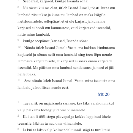
Seepärast, karjased, kuulge Issanda sõna:
8
Nii tõesti kui ma elan, ütleb Issand Jumal, tõesti, kuna mu
lambaid riisutakse ja kuna mu lambad on roaks kõigile
metsloomadele, sellepärast et ei ole karjast, ja kuna mu
karjased ei hooli mu lammastest, vaid karjatavad iseendid,
mitte minu lambaid,
9
kuulge seepärast, karjased, Issanda sõna:
10
Nõnda ütleb Issand Jumal: Vaata, ma hakkan kimbutama
karjaseid ja nõuan neilt oma lambaid ning teen lõpu nende
lammaste karjatamisele, et karjased ei saaks enam karjatada
iseendid. Ma päästan oma lambad nende suust ja need ei jää
neile roaks.
11
Sest nõnda ütleb Issand Jumal: Vaata, mina ise otsin oma
lambaid ja hoolitsen nende eest.
Mt 20
1
Taevariik on majaisanda sarnane, kes läks varahommikul
välja palkama töötegijaid oma viinamäele.
2
Kui ta oli töölistega päevapalga kokku leppinud ühele
teenarile, läkitas ta nad oma viinamäele.
3
Ja kui ta läks välja kolmandal tunnil, nägi ta turul teisi