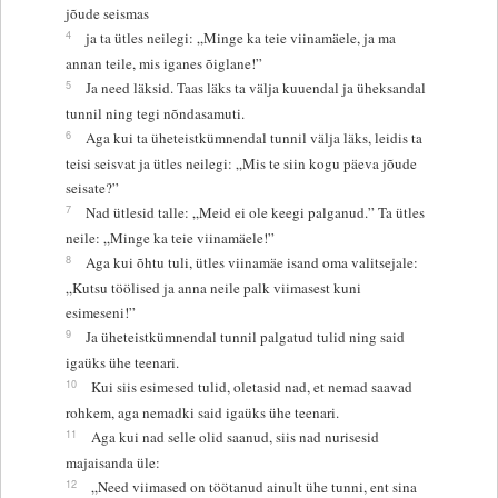
jõude seismas
4
ja ta ütles neilegi: „Minge ka teie viinamäele, ja ma
annan teile, mis iganes õiglane!”
5
Ja need läksid. Taas läks ta välja kuuendal ja üheksandal
tunnil ning tegi nõndasamuti.
6
Aga kui ta üheteistkümnendal tunnil välja läks, leidis ta
teisi seisvat ja ütles neilegi: „Mis te siin kogu päeva jõude
seisate?”
7
Nad ütlesid talle: „Meid ei ole keegi palganud.” Ta ütles
neile: „Minge ka teie viinamäele!”
8
Aga kui õhtu tuli, ütles viinamäe isand oma valitsejale:
„Kutsu töölised ja anna neile palk viimasest kuni
esimeseni!”
9
Ja üheteistkümnendal tunnil palgatud tulid ning said
igaüks ühe teenari.
10
Kui siis esimesed tulid, oletasid nad, et nemad saavad
rohkem, aga nemadki said igaüks ühe teenari.
11
Aga kui nad selle olid saanud, siis nad nurisesid
majaisanda üle:
12
„Need viimased on töötanud ainult ühe tunni, ent sina