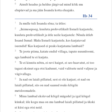
6
Ainult headus ja heldus järgivad mind kõik mu
elupäevad ja ma jään Issanda kotta eluajaks.
Hs 34
1
Ja mulle tuli Issanda sõna; ta ütles:
2
„Inimesepoeg, kuuluta prohvetlikult Iisraeli karjastele,
kuuluta prohvetlikult ja ütle neile karjastele: Nõnda ütleb
Issand Jumal: Häda Iisraeli karjastele, kes karjatavad
iseendid! Kas karjased ei peaks karjatama lambaid?
3
Te joote piima, katate endid villaga, tapate nuumloomi,
aga lambaid te ei karjata.
4
Te ei kinnita nõtra, ei ravi haiget, ei seo haavatut, ei too
tagasi eksinut ega otsi kadunut, vaid valitsete neid valjuse ja
vägivallaga.
5
Ja nad on laiali pillatud, sest ei ole karjast; et nad on
laiali pillatud, siis on nad saanud roaks kõigile
metsloomadele.
6
Minu lambad ekslevad kõigil mägedel ja igal kõrgel
künkal; üle kogu maa on mu lambad laiali pillatud ja ükski
ei küsi ega otsi neid.
7