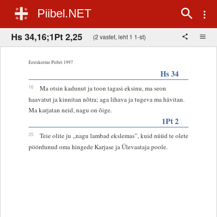
Piibel.NET
Hs 34,16;1Pt 2,25
(2 vastet, leht 1 1-st)
Eestikeelne Piibel 1997
Hs 34
16
Ma otsin kadunut ja toon tagasi eksinu, ma seon
haavatut ja kinnitan nõtra; aga lihava ja tugeva ma hävitan.
Ma karjatan neid, nagu on õige.
1Pt 2
25
Teie olite ju „nagu lambad ekslemas”, kuid nüüd te olete
pöördunud oma hingede Karjase ja Ülevaataja poole.