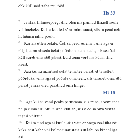
ehk küll said näha mu tööd.
Hs 33
7
Ja sina, inimesepoeg, sinu olen ma pannud Iisraeli soole
vahimeheks. Kui sa kuuled sõna minu suust, siis sa pead neid
hoiatama minu poolt.
8
Kui ma ütlen õelale: Õel, sa pead surema!, sina aga ei
räägi, et manitseda õelat pöörduma tema teelt, siis see õel
küll sureb oma süü pärast, kuid tema verd ma küsin sinu
käest.
9
Aga kui sa manitsed õelat tema tee pärast, et ta sellelt
pöörduks, tema aga ei pöördu oma teelt, siis ta sureb oma süü
pärast ja sina oled päästnud oma hinge.
Mt 18
15
Aga kui su vend peaks patustama, siis mine, noomi teda
nelja silma all! Kui ta sind kuulab, siis oled sa oma venna
tagasi võitnud.
16
Kui ta sind aga ei kuula, siis võta enesega veel üks või
kaks, sest kahe või kolme tunnistaja suu läbi on kindel iga
asi.