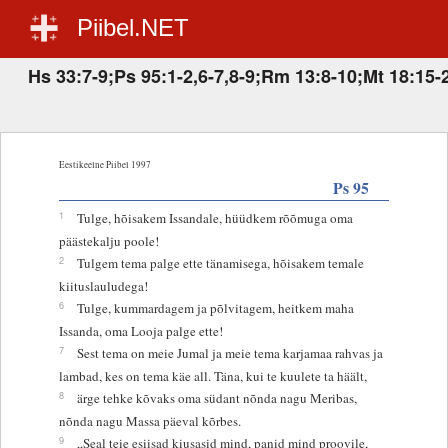
Piibel.NET
Hs 33:7-9;Ps 95:1-2,6-7,8-9;Rm 13:8-10;Mt 18:15-
Eestikeelne Piibel 1997
Ps 95
1
Tulge, hõisakem Issandale, hüüdkem rõõmuga oma
päästekalju poole!
2
Tulgem tema palge ette tänamisega, hõisakem temale
kiituslauludega!
6
Tulge, kummardagem ja põlvitagem, heitkem maha
Issanda, oma Looja palge ette!
7
Sest tema on meie Jumal ja meie tema karjamaa rahvas ja
lambad, kes on tema käe all. Täna, kui te kuulete ta häält,
8
ärge tehke kõvaks oma südant nõnda nagu Meribas,
nõnda nagu Massa päeval kõrbes.
9
„Seal teie esiisad kiusasid mind, panid mind proovile,