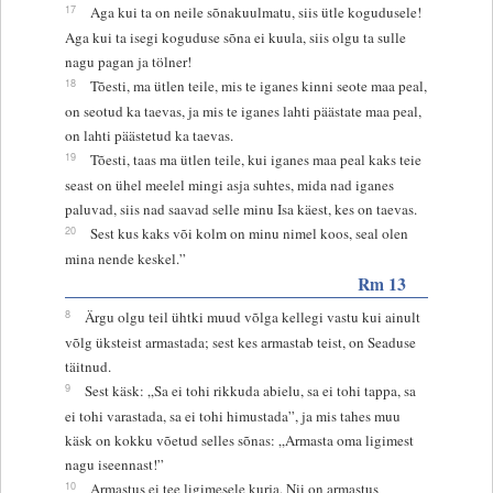
17
Aga kui ta on neile sõnakuulmatu, siis ütle kogudusele!
Aga kui ta isegi koguduse sõna ei kuula, siis olgu ta sulle
nagu pagan ja tölner!
18
Tõesti, ma ütlen teile, mis te iganes kinni seote maa peal,
on seotud ka taevas, ja mis te iganes lahti päästate maa peal,
on lahti päästetud ka taevas.
19
Tõesti, taas ma ütlen teile, kui iganes maa peal kaks teie
seast on ühel meelel mingi asja suhtes, mida nad iganes
paluvad, siis nad saavad selle minu Isa käest, kes on taevas.
20
Sest kus kaks või kolm on minu nimel koos, seal olen
mina nende keskel.”
Rm 13
8
Ärgu olgu teil ühtki muud võlga kellegi vastu kui ainult
võlg üksteist armastada; sest kes armastab teist, on Seaduse
täitnud.
9
Sest käsk: „Sa ei tohi rikkuda abielu, sa ei tohi tappa, sa
ei tohi varastada, sa ei tohi himustada”, ja mis tahes muu
käsk on kokku võetud selles sõnas: „Armasta oma ligimest
nagu iseennast!”
10
Armastus ei tee ligimesele kurja. Nii on armastus