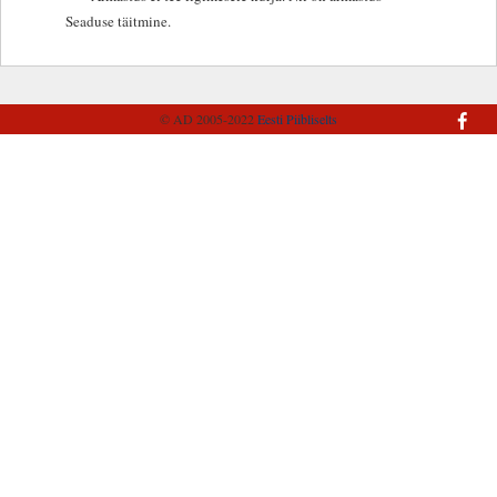
Seaduse täitmine.
© AD 2005-2022
Eesti Piibliselts