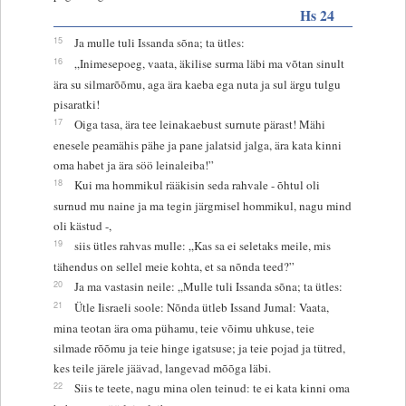
Hs 24
15
Ja mulle tuli Issanda sõna; ta ütles:
16
„Inimesepoeg, vaata, äkilise surma läbi ma võtan sinult
ära su silmarõõmu, aga ära kaeba ega nuta ja sul ärgu tulgu
pisaratki!
17
Oiga tasa, ära tee leinakaebust surnute pärast! Mähi
enesele peamähis pähe ja pane jalatsid jalga, ära kata kinni
oma habet ja ära söö leinaleiba!”
18
Kui ma hommikul rääkisin seda rahvale - õhtul oli
surnud mu naine ja ma tegin järgmisel hommikul, nagu mind
oli kästud -,
19
siis ütles rahvas mulle: „Kas sa ei seletaks meile, mis
tähendus on sellel meie kohta, et sa nõnda teed?”
20
Ja ma vastasin neile: „Mulle tuli Issanda sõna; ta ütles:
21
Ütle Iisraeli soole: Nõnda ütleb Issand Jumal: Vaata,
mina teotan ära oma pühamu, teie võimu uhkuse, teie
silmade rõõmu ja teie hinge igatsuse; ja teie pojad ja tütred,
kes teile järele jäävad, langevad mõõga läbi.
22
Siis te teete, nagu mina olen teinud: te ei kata kinni oma