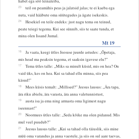
habet ega söö leinaleiba,
23
teil on peamähis peas ja jalatsid jalas; te ei kaeba ega
nuta, vaid hääbute oma süütegudes ja ägate isekeskis.
24
Hesekiel on teile endeks: just nagu tema on teinud,
peate teiegi tegema. Kui see sünnib, siis te saate tunda, et
mina olen Issand Jumal.
Mt 19
16
Ja vaata, keegi ütles Jeesuse juurde astudes: „Õpetaja,
mis head ma peaksin tegema, et saaksin igavese elu?”
17
Tema ütles talle: „Miks sa minult küsid, mis on hea? On
vaid üks, kes on hea. Kui sa tahad ellu minna, siis pea
käsud!”
18
Mees küsis temalt: „Millised?” Jeesus lausus: „Ära tapa,
ära riku abielu, ära varasta, ära anna valetunnistust,
19
austa isa ja ema ning armasta oma ligimest nagu
iseennast!”
20
Noormees ütles talle: „Seda kõike ma olen pidanud. Mis
mul veel puudub?”
21
Jeesus lausus talle: „Kui sa tahad olla täiuslik, siis mine
müü oma varandus ja anna vaestele, ja siis on sul aare taevas,