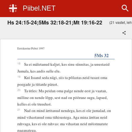
Piibel.NET
Hs 24:15-24;5Ms 32:18-21;Mt 19:16-22
(21 vastet, leht
Eestikeelne Piibel 1997
5Ms 32
18
Sa ei mäletanud kaljut, kes sinu sünnitas, ja unustasid
Jumala, kes andis sulle elu.
19
Kui Issand seda nägi, siis ta põlastas neid tusast oma
poegade ja tütarde pärast.
20
Ta ütles: Ma peidan oma palge nende eest ja vaatan,
milline on nende lõpp, sest nad on pöörane sugu, lapsed,
kelles ei ole truudust.
21
Nad on mind ärritanud nendega, kes ei ole jumalad, on
mind vihastanud oma tühisustega. Aga mina ärritan neid
rahvaga, kes ei ole rahvas: ma vihastan neid mõistmatute
paganatega.