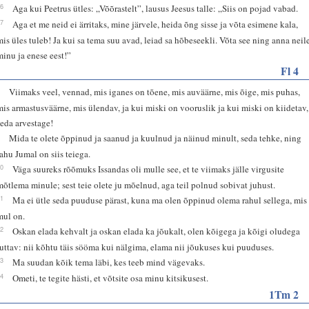
26
Aga kui Peetrus ütles: „Võõrastelt”, lausus Jeesus talle: „Siis on pojad vabad.
27
Aga et me neid ei ärritaks, mine järvele, heida õng sisse ja võta esimene kala,
mis üles tuleb! Ja kui sa tema suu avad, leiad sa hõbeseekli. Võta see ning anna neil
minu ja enese eest!”
Fl 4
8
Viimaks veel, vennad, mis iganes on tõene, mis auväärne, mis õige, mis puhas,
mis armastusväärne, mis ülendav, ja kui miski on vooruslik ja kui miski on kiidetav,
seda arvestage!
9
Mida te olete õppinud ja saanud ja kuulnud ja näinud minult, seda tehke, ning
rahu Jumal on siis teiega.
10
Väga suureks rõõmuks Issandas oli mulle see, et te viimaks jälle virgusite
mõtlema minule; sest teie olete ju mõelnud, aga teil polnud sobivat juhust.
11
Ma ei ütle seda puuduse pärast, kuna ma olen õppinud olema rahul sellega, mis
mul on.
12
Oskan elada kehvalt ja oskan elada ka jõukalt, olen kõigega ja kõigi oludega
tuttav: nii kõhtu täis sööma kui nälgima, elama nii jõukuses kui puuduses.
13
Ma suudan kõik tema läbi, kes teeb mind vägevaks.
14
Ometi, te tegite hästi, et võtsite osa minu kitsikusest.
1Tm 2