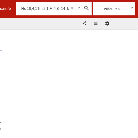
Piibel 1997
isainfo
:
s