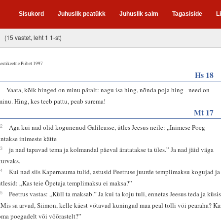
Sisukord
Juhuslik peatükk
Juhuslik salm
Tagasiside
L
(15 vastet, leht 1 1-st)
estikeelne Piibel 1997
Hs 18
4
Vaata, kõik hinged on minu päralt: nagu isa hing, nõnda poja hing - need on
minu. Hing, kes teeb pattu, peab surema!
Mt 17
22
Aga kui nad olid kogunenud Galileasse, ütles Jeesus neile: „Inimese Poeg
antakse inimeste kätte
23
ja nad tapavad tema ja kolmandal päeval äratatakse ta üles.” Ja nad jäid väga
kurvaks.
24
Kui nad siis Kapernauma tulid, astusid Peetruse juurde templimaksu kogujad ja
ütlesid: „Kas teie Õpetaja templimaksu ei maksa?”
25
Peetrus vastas: „Küll ta maksab.” Ja kui ta koju tuli, ennetas Jeesus teda ja küsis
„Mis sa arvad, Siimon, kelle käest võtavad kuningad maa peal tolli või pearaha? Ka
oma poegadelt või võõrastelt?”