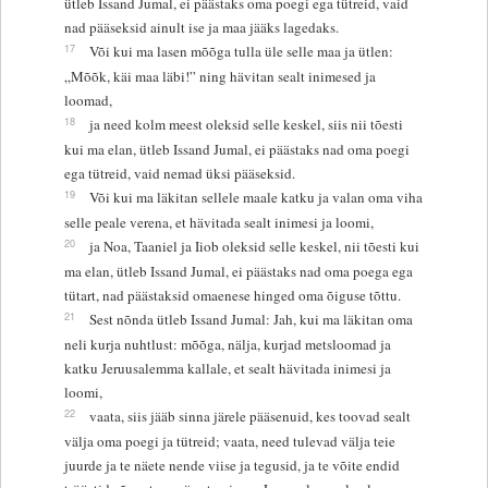
ütleb Issand Jumal, ei päästaks oma poegi ega tütreid, vaid
nad pääseksid ainult ise ja maa jääks lagedaks.
17
Või kui ma lasen mõõga tulla üle selle maa ja ütlen:
„Mõõk, käi maa läbi!” ning hävitan sealt inimesed ja
loomad,
18
ja need kolm meest oleksid selle keskel, siis nii tõesti
kui ma elan, ütleb Issand Jumal, ei päästaks nad oma poegi
ega tütreid, vaid nemad üksi pääseksid.
19
Või kui ma läkitan sellele maale katku ja valan oma viha
selle peale verena, et hävitada sealt inimesi ja loomi,
20
ja Noa, Taaniel ja Iiob oleksid selle keskel, nii tõesti kui
ma elan, ütleb Issand Jumal, ei päästaks nad oma poega ega
tütart, nad päästaksid omaenese hinged oma õiguse tõttu.
21
Sest nõnda ütleb Issand Jumal: Jah, kui ma läkitan oma
neli kurja nuhtlust: mõõga, nälja, kurjad metsloomad ja
katku Jeruusalemma kallale, et sealt hävitada inimesi ja
loomi,
22
vaata, siis jääb sinna järele pääsenuid, kes toovad sealt
välja oma poegi ja tütreid; vaata, need tulevad välja teie
juurde ja te näete nende viise ja tegusid, ja te võite endid