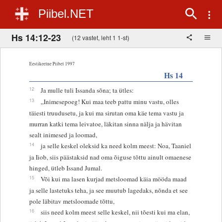
Piibel.NET
Hs 14:12-23
(12 vastet, leht 1 1-st)
Eestikeelne Piibel 1997
Hs 14
12
Ja mulle tuli Issanda sõna; ta ütles:
13
„Inimesepoeg! Kui maa teeb pattu minu vastu, olles
täiesti truudusetu, ja kui ma sirutan oma käe tema vastu ja
murran katki tema leivatoe, läkitan sinna nälja ja hävitan
sealt inimesed ja loomad,
14
ja selle keskel oleksid ka need kolm meest: Noa, Taaniel
ja Iiob, siis päästaksid nad oma õiguse tõttu ainult omaenese
hinged, ütleb Issand Jumal.
15
Või kui ma lasen kurjad metsloomad käia mööda maad
ja selle lastetuks teha, ja see muutub lagedaks, nõnda et see
pole läbitav metsloomade tõttu,
16
siis need kolm meest selle keskel, nii tõesti kui ma elan,