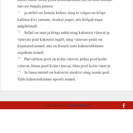
taevast Jumala juurest
11
ja millel on Jumala kirkus, ning ta valgus on kõige
kallima kivi sarnane, otsekui jaspis, mis hiilgab nagu
mägikristall.
12
Sellel on suur ja kõrge müür ning kaksteist väravat ja
väravate peal kaksteist inglit; ning väravate peale on
kirjutatud nimed, mis on Iisraeli laste kaheteistkümne
suguharu nimed.
13
Päevatõusu pool on kolm väravat, põhja pool kolm
väravat, lõuna pool kolm väravat, õhtu pool kolm väravat.
14
Ja linna müüril on kaksteist aluskivi ning nende peal
Talle kaheteistkümne apostli nimed.
© AD 2005-2022
Eesti Piibliselts