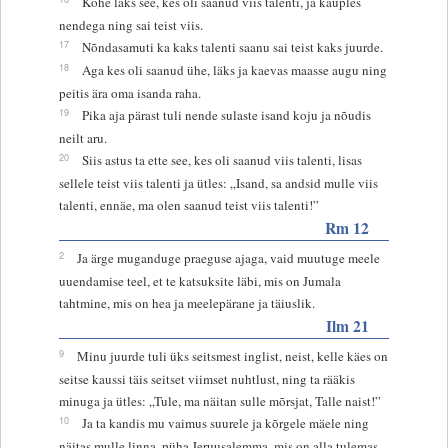
Kohe läks see, kes oli saanud viis talenti, ja kauples
nendega ning sai teist viis.
17
Nõndasamuti ka kaks talenti saanu sai teist kaks juurde.
18
Aga kes oli saanud ühe, läks ja kaevas maasse augu ning
peitis ära oma isanda raha.
19
Pika aja pärast tuli nende sulaste isand koju ja nõudis
neilt aru.
20
Siis astus ta ette see, kes oli saanud viis talenti, lisas
sellele teist viis talenti ja ütles: „Isand, sa andsid mulle viis
talenti, ennäe, ma olen saanud teist viis talenti!”
Rm 12
2
Ja ärge muganduge praeguse ajaga, vaid muutuge meele
uuendamise teel, et te katsuksite läbi, mis on Jumala
tahtmine, mis on hea ja meelepärane ja täiuslik.
Ilm 21
9
Minu juurde tuli üks seitsmest inglist, neist, kelle käes on
seitse kaussi täis seitset viimset nuhtlust, ning ta rääkis
minuga ja ütles: „Tule, ma näitan sulle mõrsjat, Talle naist!”
10
Ja ta kandis mu vaimus suurele ja kõrgele mäele ning
näitas mulle linna, püha Jeruusalemma, mis on alla tulemas