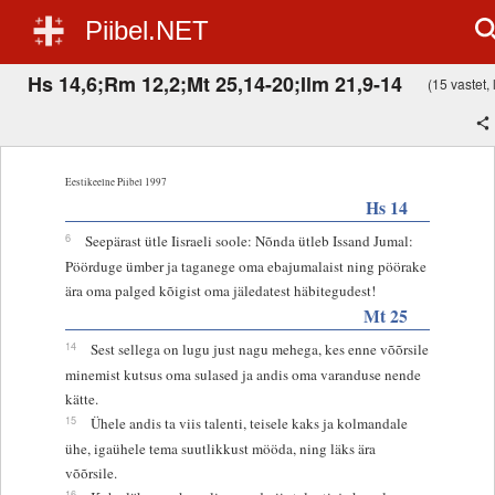
Piibel.NET
Hs 14,6;Rm 12,2;Mt 25,14-20;Ilm 21,9-14
(15 vastet, 
Eestikeelne Piibel 1997
Hs 14
6
Seepärast ütle Iisraeli soole: Nõnda ütleb Issand Jumal:
Pöörduge ümber ja taganege oma ebajumalaist ning pöörake
ära oma palged kõigist oma jäledatest häbitegudest!
Mt 25
14
Sest sellega on lugu just nagu mehega, kes enne võõrsile
minemist kutsus oma sulased ja andis oma varanduse nende
kätte.
15
Ühele andis ta viis talenti, teisele kaks ja kolmandale
ühe, igaühele tema suutlikkust mööda, ning läks ära
võõrsile.
16