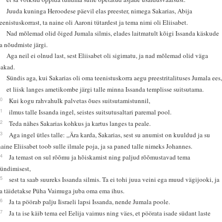
5
Juuda kuninga Heroodese päevil elas preester, nimega Sakarias, Abija
teenistuskorrast, ta naine oli Aaroni tütardest ja tema nimi oli Eliisabet.
6
Nad mõlemad olid õiged Jumala silmis, elades laitmatult kõigi Issanda käskude
ja nõudmiste järgi.
7
Aga neil ei olnud last, sest Eliisabet oli sigimatu, ja nad mõlemad olid väga
eakad.
8
Sündis aga, kui Sakarias oli oma teenistuskorra aegu preestritalituses Jumala ees
9
et liisk langes ametikombe järgi talle minna Issanda templisse suitsutama.
10
Kui kogu rahvahulk palvetas õues suitsutamistunnil,
11
ilmus talle Issanda ingel, seistes suitsutusaltari paremal pool.
12
Teda nähes Sakarias kohkus ja kartus langes ta peale.
13
Aga ingel ütles talle: „Ära karda, Sakarias, sest su anumist on kuuldud ja su
naine Eliisabet toob sulle ilmale poja, ja sa paned talle nimeks Johannes.
14
Ja temast on sul rõõmu ja hõiskamist ning paljud rõõmustavad tema
sündimisest,
15
sest ta saab suureks Issanda silmis. Ta ei tohi juua veini ega muud vägijooki, ja
ta täidetakse Püha Vaimuga juba oma ema ihus.
16
Ja ta pöörab palju Iisraeli lapsi Issanda, nende Jumala poole.
17
Ja ta ise käib tema eel Eelija vaimus ning väes, et pöörata isade südant laste