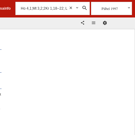
Piibel 1997
isainfo
t
a