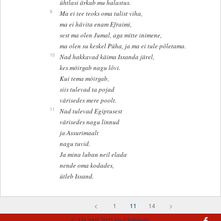
ühtlasi ärkab mu halastus.
9
Ma ei tee teoks oma tulist viha,
ma ei hävita enam Efraimi,
sest ma olen Jumal, aga mitte inimene,
ma olen su keskel Püha, ja ma ei tule põletama.
10
Nad hakkavad käima Issanda järel,
kes möirgab nagu lõvi.
Kui tema möirgab,
siis tulevad ta pojad
värisedes mere poolt.
11
Nad tulevad Egiptusest
värisedes nagu linnud
ja Assurimaalt
nagu tuvid.
Ja mina luban neil elada
nende oma kodades,
ütleb Issand.
<
1
11
14
>
© AD 2005-2022
Eesti Piibliselts