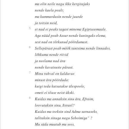
ma olin neile nagu ikke kergitajaks
nende kaela pealt;
ma kummardasin nende juurde
ja toitsin neid,
5
et nad ei peaks tagasi minema Egiptusemaale.
Aga nüüd peab Assur nende kuningaks olema,
sest nad on tõrkunud pöördumast.
6
Sellepärast peab mõõk tantsima nende linnades,
lõhkuma nende riivid
ja neelama nad ära
nende kavatsuste pärast.
7
Minu rahval on kalduvus
minust ära pöörduda:
kuigi teda kutsutakse ülespoole,
ometi ei tõuse neist ükski.
8
Kuidas ma annaksin sinu ära, Efraim,
loovutaksin sinu, Iisrael?
Kuidas ma teeksin sind Adma sarnaseks,
+
talitaksin sinuga nagu Seboimiga
?
Mu süda muutub mu sees,