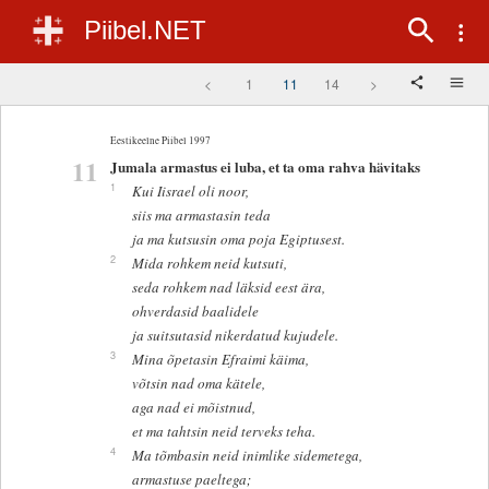
Piibel.NET
<
1
11
14
>
Eestikeelne Piibel 1997
11
Jumala armastus ei luba, et ta oma rahva hävitaks
1
Kui Iisrael oli noor,
siis ma armastasin teda
ja ma kutsusin oma poja Egiptusest.
2
Mida rohkem neid kutsuti,
seda rohkem nad läksid eest ära,
ohverdasid baalidele
ja suitsutasid nikerdatud kujudele.
3
Mina õpetasin Efraimi käima,
võtsin nad oma kätele,
aga nad ei mõistnud,
et ma tahtsin neid terveks teha.
4
Ma tõmbasin neid inimlike sidemetega,
armastuse paeltega;