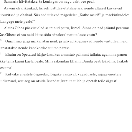
7
Samaaria hävitatakse, ta kuningas on nagu vaht vee peal.
8
Aaveni ohvrikünkad, Iisraeli patt, hävitatakse ära; nende altareil kasvavad
kibuvitsad ja ohakad. Siis nad ütlevad mägedele: „Katke meid!” ja mäekinkudele:
„Langege meie peale!”
9
Alates Gibea päevist oled sa teinud pattu, Iisrael! Sinna on nad jäänud peatuma.
Kas Gibeas ei saa neid kätte sõda sõnakuulmatute laste vastu?
10
Oma himu järgi ma karistan neid, ja rahvad kogunevad nende vastu, kui neid
karistatakse nende kahekordse süüteo pärast.
11
Efraim on õpetatud härjavärss, kes armastab pahmast tallata; aga mina panen
ikke tema kauni kaela peale. Mina rakendan Efraimi, Juuda peab kündma, Jaakob
äestama!
12
Külvake enestele õiguseks, lõigake vastavalt vagadusele; rajage enestele
uudismaad, sest aeg on otsida Issandat, kuni ta tuleb ja õpetab teile õigust!