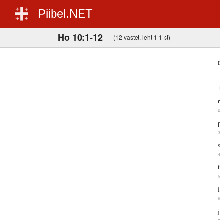
Piibel.NET
Ho 10:1-12
(12 vastet, leht 1 1-st)
E