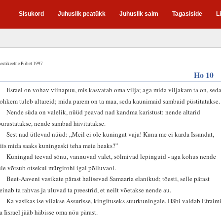
Sisukord
Juhuslik peatükk
Juhuslik salm
Tagasiside
L
estikeelne Piibel 1997
Ho 10
1
Iisrael on vohav viinapuu, mis kasvatab oma vilja; aga mida viljakam ta on, sed
rohkem tuleb altareid; mida parem on ta maa, seda kaunimaid sambaid püstitatakse.
2
Nende süda on valelik, nüüd peavad nad kandma karistust: nende altarid
purustatakse, nende sambad hävitatakse.
3
Sest nad ütlevad nüüd: „Meil ei ole kuningat vaja! Kuna me ei karda Issandat,
siis mida saaks kuningaski teha meie heaks?”
4
Kuningad teevad sõnu, vannuvad valet, sõlmivad lepinguid - aga kohus nende
üle võrsub otsekui mürgirohi igal põlluvaol.
5
Beet-Aaveni vasikate pärast halisevad Samaaria elanikud; tõesti, selle pärast
leinab ta rahvas ja uluvad ta preestrid, et neilt võetakse nende au.
6
Ka vasikas ise viiakse Assurisse, kingituseks suurkuningale. Häbi valdab Efraim
ja Iisrael jääb häbisse oma nõu pärast.