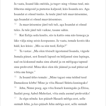
Ja vaata, Issand läks mööda, ja tugev ning võimas tuul, mis
lõhestas mägesid ja purustas kaljusid, käis Issanda ees. Aga
Issandat ei olnud tuules. Ja tuule järel tuli maavärisemine,
aga Issandat ei olnud maavärisemises.
12
Ja maavärisemise järel tuli tuli, aga Issandat ei olnud
tules. Ja tule järel tuli vaikne, tasane sahin.
13
Kui Eelija seda kuulis, siis ta kattis oma näo kuuega ja
läks välja ning seisis koopasuus. Ja vaata, temale kostis üks
hääl, kes küsis: „Mis sa siin teed, Eelija?”
14
Ta vastas: „Ma olen tõsiselt ägestunud Issanda, vägede
Jumala pärast, sest Iisraeli lapsed on hüljanud sinu lepingu,
nad on kiskunud maha sinu altarid ja on mõõgaga tapnud
sinu prohvetid. Mina üksi olen üle jäänud ja nad püüavad
võtta mu hinge.”
15
Ja Issand ütles temale: „Mine tagasi oma tuldud teed
Damaskuse kõrbe! Mine ja võia Hasael Süüria kuningaks!
16
Jehu, Nimsi poeg, aga võia Iisraeli kuningaks ja Eliisa,
Saafati poeg Aabel-Meholast, võia enda asemel prohvetiks!
17
Ja olgu nõnda: kes pääseb Hasaeli mõõga eest, selle
surmab Jehu, ja kes pääseb Jehu mõõga eest, selle surmab