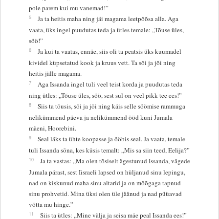
pole parem kui mu vanemad!”
5
Ja ta heitis maha ning jäi magama leetpõõsa alla. Aga
vaata, üks ingel puudutas teda ja ütles temale: „Tõuse üles,
söö!”
6
Ja kui ta vaatas, ennäe, siis oli ta peatsis üks kuumadel
kividel küpsetatud kook ja kruus vett. Ta sõi ja jõi ning
heitis jälle magama.
7
Aga Issanda ingel tuli veel teist korda ja puudutas teda
ning ütles: „Tõuse üles, söö, sest sul on veel pikk tee ees!”
8
Siis ta tõusis, sõi ja jõi ning käis selle söömise rammuga
nelikümmend päeva ja nelikümmend ööd kuni Jumala
mäeni, Hoorebini.
9
Seal läks ta ühte koopasse ja ööbis seal. Ja vaata, temale
tuli Issanda sõna, kes küsis temalt: „Mis sa siin teed, Eelija?”
10
Ja ta vastas: „Ma olen tõsiselt ägestunud Issanda, vägede
Jumala pärast, sest Iisraeli lapsed on hüljanud sinu lepingu,
nad on kiskunud maha sinu altarid ja on mõõgaga tapnud
sinu prohvetid. Mina üksi olen üle jäänud ja nad püüavad
võtta mu hinge.”
11
Siis ta ütles: „Mine välja ja seisa mäe peal Issanda ees!”