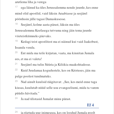
arutlema liha ja verega
17
ega läinud ka üles Jeruusalemma nende juurde, kes enne
mind olid apostlid, vaid läksin Araabiasse ja seejärel
pöördusin jälle tagasi Damaskusesse.
18
Seejärel, kolme aasta pärast, läksin ma üles
Jeruusalemma Keefasega tutvuma ning jäin tema juurde
viieteistkümneks päevaks.
19
Kedagi teist apostlitest ma ei näinud kui vaid Jaakobust,
Issanda venda.
20
Ent mida ma teile kirjutan, vaata, ma kinnitan Jumala
ees, et ma ei valeta!
21
Seejärel ma tulin Süüria ja Kiliikia maakohtadesse.
22
Kuid Juudamaa kogudustele, kes on Kristuses, jäin ma
palge poolest tundmatuks.
23
Nad ainult kuulsid räägitavat: „See, kes meid enne taga
kiusas, kuulutab nüüd selle usu evangeeliumi, mida ta varem
püüdis hävitada.”
24
Ja nad ülistasid Jumalat minu pärast.
Ef 4
24
ja riietuda uue inimesega, kes on loodud Jumala poolt