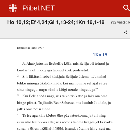
Piibel.NET
Ho 10,12;Ef 4,24;Gl 1,13-24;1Kn 19,1-18
(32 vastet, l
Eestikeelne Piibel 1997
1Kn 19
1
Ja Ahab jutustas Iisebelile kõik, mis Eelija oli teinud ja
kuidas ta oli mõõgaga tapnud kõik prohvetid.
2
Siis läkitas Iisebel käskjala Eelijale ütlema: „Jumalad
tehku minuga ükskõik mida, kui ma homme sel ajal ei tee
sinu hingega, nagu sündis kõigi nende hingedega!”
3
Kui Eelija seda nägi, siis ta võttis kätte ja läks ära oma
hinge pärast. Ta jõudis Beer-Sebasse, mis kuulub Juudale, ja
jättis oma poisi sinna.
4
Ta ise aga käis kõrbes ühe päevateekonna ja tuli ning
istus ühe leetpõõsa alla; siis soovis ta oma hinges, et ta võiks
surra, ja ütles: „Küllalt! Nüüd, Issand, võta mu hing, sest ma