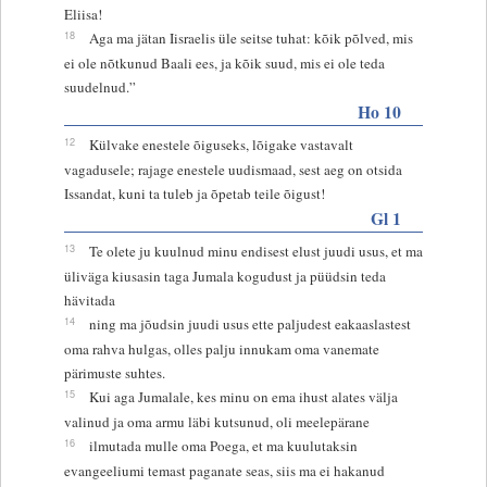
Eliisa!
18
Aga ma jätan Iisraelis üle seitse tuhat: kõik põlved, mis
ei ole nõtkunud Baali ees, ja kõik suud, mis ei ole teda
suudelnud.”
Ho 10
12
Külvake enestele õiguseks, lõigake vastavalt
vagadusele; rajage enestele uudismaad, sest aeg on otsida
Issandat, kuni ta tuleb ja õpetab teile õigust!
Gl 1
13
Te olete ju kuulnud minu endisest elust juudi usus, et ma
üliväga kiusasin taga Jumala kogudust ja püüdsin teda
hävitada
14
ning ma jõudsin juudi usus ette paljudest eakaaslastest
oma rahva hulgas, olles palju innukam oma vanemate
pärimuste suhtes.
15
Kui aga Jumalale, kes minu on ema ihust alates välja
valinud ja oma armu läbi kutsunud, oli meelepärane
16
ilmutada mulle oma Poega, et ma kuulutaksin
evangeeliumi temast paganate seas, siis ma ei hakanud