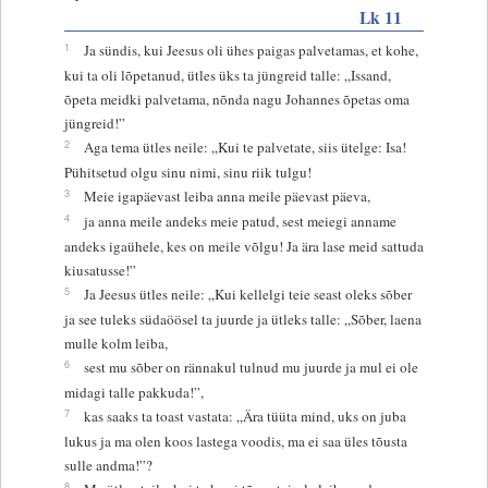
Lk 11
1
Ja sündis, kui Jeesus oli ühes paigas palvetamas, et kohe,
kui ta oli lõpetanud, ütles üks ta jüngreid talle: „Issand,
õpeta meidki palvetama, nõnda nagu Johannes õpetas oma
jüngreid!”
2
Aga tema ütles neile: „Kui te palvetate, siis ütelge: Isa!
Pühitsetud olgu sinu nimi, sinu riik tulgu!
3
Meie igapäevast leiba anna meile päevast päeva,
4
ja anna meile andeks meie patud, sest meiegi anname
andeks igaühele, kes on meile võlgu! Ja ära lase meid sattuda
kiusatusse!”
5
Ja Jeesus ütles neile: „Kui kellelgi teie seast oleks sõber
ja see tuleks südaöösel ta juurde ja ütleks talle: „Sõber, laena
mulle kolm leiba,
6
sest mu sõber on rännakul tulnud mu juurde ja mul ei ole
midagi talle pakkuda!”,
7
kas saaks ta toast vastata: „Ära tüüta mind, uks on juba
lukus ja ma olen koos lastega voodis, ma ei saa üles tõusta
sulle andma!”?
8