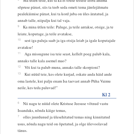
Ma ütlen teile, kui ta ka ei tõuse teisele leiba andma
sõpruse pärast, siis ta teeb seda ometi tema järelejätmatu
pealekäimise pärast, kui ta kord juba on üles äratatud, ja
annab talle, niipalju kui tal vaja.
9
Ka mina ütlen teile: Paluge, ja teile antakse, otsige, ja te
leiate, koputage, ja teile avatakse,
10
sest iga paluja saab ja iga otsija leiab ja igale koputajale
avatakse!
11
Aga missugune isa teie seast, kellelt poeg palub kala,
annaks talle kala asemel mao?
12
Või kui ta palub muna, annaks talle skorpioni?
13
Kui nüüd teie, kes olete kurjad, oskate anda häid ande
oma lastele, kui palju enam Isa taevast annab Püha Vaimu
neile, kes teda paluvad!”
Kl 2
6
Nii nagu te nüüd olete Kristuse Jeesuse võtnud vastu
Issandaks, nõnda käige temas,
7
olles juurdunud ja ülesehitatud temas ning kinnitatud
usus, nõnda nagu teid on õpetatud, ja olge ülevoolavad
tänus.