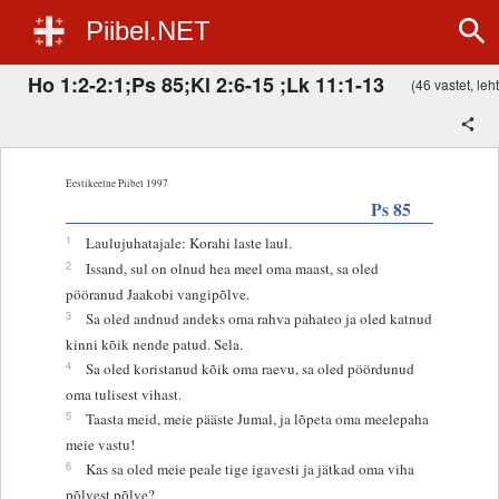
Piibel.NET
Ho 1:2-2:1;Ps 85;Kl 2:6-15 ;Lk 11:1-13
(46 vastet, leht
Eestikeelne Piibel 1997
Ps 85
1
Laulujuhatajale: Korahi laste laul.
2
Issand, sul on olnud hea meel oma maast, sa oled
pööranud Jaakobi vangipõlve.
3
Sa oled andnud andeks oma rahva pahateo ja oled katnud
kinni kõik nende patud. Sela.
4
Sa oled koristanud kõik oma raevu, sa oled pöördunud
oma tulisest vihast.
5
Taasta meid, meie pääste Jumal, ja lõpeta oma meelepaha
meie vastu!
6
Kas sa oled meie peale tige igavesti ja jätkad oma viha
põlvest põlve?