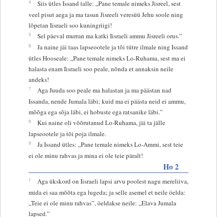
4
Siis ütles Issand talle: „Pane temale nimeks Jisreel, sest
veel pisut aega ja ma tasun Jisreeli veresüü Jehu soole ning
lõpetan Iisraeli soo kuningriigi!
5
Sel päeval murran ma katki Iisraeli ammu Jisreeli orus.”
6
Ja naine jäi taas lapseootele ja tõi tütre ilmale ning Issand
ütles Hooseale: „Pane temale nimeks Lo-Ruhama, sest ma ei
halasta enam Iisraeli soo peale, nõnda et annaksin neile
andeks!
7
Aga Juuda soo peale ma halastan ja ma päästan nad
Issanda, nende Jumala läbi; kuid ma ei päästa neid ei ammu,
mõõga ega sõja läbi, ei hobuste ega ratsanike läbi.”
8
Kui naine oli võõrutanud Lo-Ruhama, jäi ta jälle
lapseootele ja tõi poja ilmale.
9
Ja Issand ütles: „Pane temale nimeks Lo-Ammi, sest teie
ei ole minu rahvas ja mina ei ole teie päralt!
Ho 2
1
Aga ükskord on Iisraeli lapsi arvu poolest nagu mereliiva,
mida ei saa mõõta ega lugeda; ja selle asemel et neile öelda:
„Teie ei ole minu rahvas”, öeldakse neile: „Elava Jumala
lapsed.”