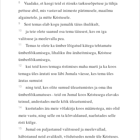
8
Vaadake, et keegi teid ei riisuks tarkuseõpetuse ja tühja
pettuse abil, mis vastavad inimeste pärimusele, maailma
algainetele, ja mitte Kristusele.
9
Sest temas elab kogu jumalik täius ihulikult,
10
ja teie olete saanud osa tema täiusest, kes on iga
valitsuse ja meelevalla pea.
11
Temas te olete ka ümber lõigatud kätega tehtamatu
ümberlõikamisega, lihaliku ihu äraheitmisega, Kristuse
ümberlõikamisega,
12
kui teid koos temaga ristimises maha maeti ja ka koos
temaga üles äratati usu läbi Jumala väesse, kes tema üles
äratas surnuist
13
ning teid, kes olite surnud üleastumistes ja oma ihu
ümberlõikamatuses - teid on Jumal koos Kristusega elavaks
teinud, andestades meile kõik üleastumised,
14
kustutades ära meie võlakirja koos määrustega, mis olid
meie vastu, ning selle on ta kõrvaldanud, naelutades selle
risti külge.
15
Jumal on paljastanud valitsused ja meelevallad,
häbistanud neid avalikult, võidutsedes nende üle Kristuses.