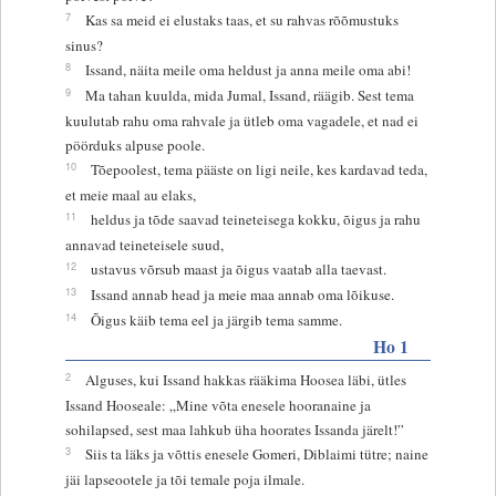
7
Kas sa meid ei elustaks taas, et su rahvas rõõmustuks
sinus?
8
Issand, näita meile oma heldust ja anna meile oma abi!
9
Ma tahan kuulda, mida Jumal, Issand, räägib. Sest tema
kuulutab rahu oma rahvale ja ütleb oma vagadele, et nad ei
pöörduks alpuse poole.
10
Tõepoolest, tema pääste on ligi neile, kes kardavad teda,
et meie maal au elaks,
11
heldus ja tõde saavad teineteisega kokku, õigus ja rahu
annavad teineteisele suud,
12
ustavus võrsub maast ja õigus vaatab alla taevast.
13
Issand annab head ja meie maa annab oma lõikuse.
14
Õigus käib tema eel ja järgib tema samme.
Ho 1
2
Alguses, kui Issand hakkas rääkima Hoosea läbi, ütles
Issand Hooseale: „Mine võta enesele hooranaine ja
sohilapsed, sest maa lahkub üha hoorates Issanda järelt!”
3
Siis ta läks ja võttis enesele Gomeri, Diblaimi tütre; naine
jäi lapseootele ja tõi temale poja ilmale.