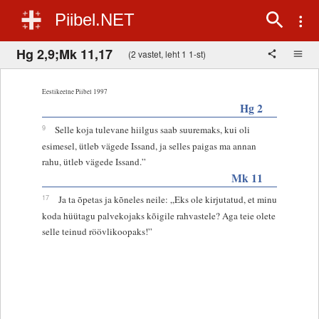
Piibel.NET
Hg 2,9;Mk 11,17
(2 vastet, leht 1 1-st)
Eestikeelne Piibel 1997
Hg 2
9
Selle koja tulevane hiilgus saab suuremaks, kui oli
esimesel, ütleb vägede Issand, ja selles paigas ma annan
rahu, ütleb vägede Issand.”
Mk 11
17
Ja ta õpetas ja kõneles neile: „Eks ole kirjutatud, et minu
koda hüütagu palvekojaks kõigile rahvastele? Aga teie olete
selle teinud röövlikoopaks!”