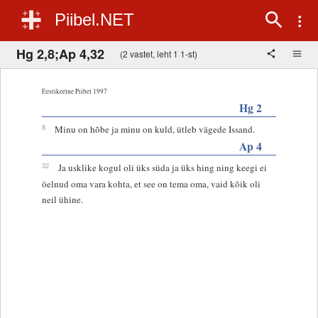
Piibel.NET
Hg 2,8;Ap 4,32
(2 vastet, leht 1 1-st)
Eestikeelne Piibel 1997
Hg 2
8
Minu on hõbe ja minu on kuld, ütleb vägede Issand.
Ap 4
32
Ja usklike kogul oli üks süda ja üks hing ning keegi ei
öelnud oma vara kohta, et see on tema oma, vaid kõik oli
neil ühine.