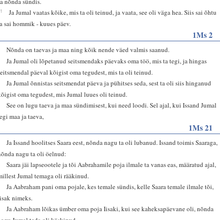
Ja nõnda sündis.
31
Ja Jumal vaatas kõike, mis ta oli teinud, ja vaata, see oli väga hea. Siis sai õhtu
ja sai hommik - kuues päev.
1Ms 2
1
Nõnda on taevas ja maa ning kõik nende väed valmis saanud.
2
Ja Jumal oli lõpetanud seitsmendaks päevaks oma töö, mis ta tegi, ja hingas
seitsmendal päeval kõigist oma tegudest, mis ta oli teinud.
3
Ja Jumal õnnistas seitsmendat päeva ja pühitses seda, sest ta oli siis hinganud
kõigist oma tegudest, mis Jumal luues oli teinud.
4
See on lugu taeva ja maa sündimisest, kui need loodi. Sel ajal, kui Issand Jumal
tegi maa ja taeva,
1Ms 21
1
Ja Issand hoolitses Saara eest, nõnda nagu ta oli lubanud. Issand toimis Saaraga,
nõnda nagu ta oli öelnud:
2
Saara jäi lapseootele ja tõi Aabrahamile poja ilmale ta vanas eas, määratud ajal,
millest Jumal temaga oli rääkinud.
3
Ja Aabraham pani oma pojale, kes temale sündis, kelle Saara temale ilmale tõi,
Iisak nimeks.
4
Ja Aabraham lõikas ümber oma poja Iisaki, kui see kaheksapäevane oli, nõnda
nagu Jumal teda oli käskinud.