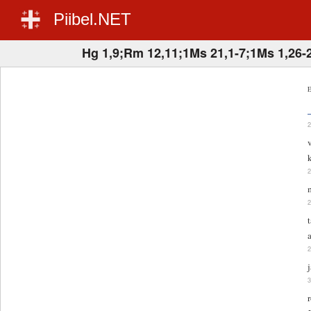
Piibel.NET
Hg 1,9;Rm 12,11;1Ms 21,1-7;1Ms 1,26-
E