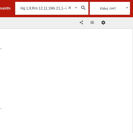
Piibel 1997
isainfo
,
”