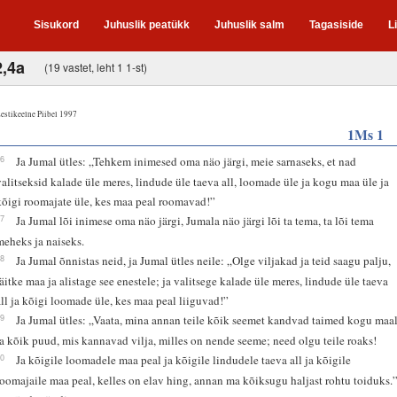
Sisukord
Juhuslik peatükk
Juhuslik salm
Tagasiside
L
2,4a
(19 vastet, leht 1 1-st)
estikeelne Piibel 1997
1Ms 1
26
Ja Jumal ütles: „Tehkem inimesed oma näo järgi, meie sarnaseks, et nad
valitseksid kalade üle meres, lindude üle taeva all, loomade üle ja kogu maa üle ja
kõigi roomajate üle, kes maa peal roomavad!”
27
Ja Jumal lõi inimese oma näo järgi, Jumala näo järgi lõi ta tema, ta lõi tema
meheks ja naiseks.
28
Ja Jumal õnnistas neid, ja Jumal ütles neile: „Olge viljakad ja teid saagu palju,
täitke maa ja alistage see enestele; ja valitsege kalade üle meres, lindude üle taeva
all ja kõigi loomade üle, kes maa peal liiguvad!”
29
Ja Jumal ütles: „Vaata, mina annan teile kõik seemet kandvad taimed kogu maal
ja kõik puud, mis kannavad vilja, milles on nende seeme; need olgu teile roaks!
30
Ja kõigile loomadele maa peal ja kõigile lindudele taeva all ja kõigile
roomajaile maa peal, kelles on elav hing, annan ma kõiksugu haljast rohtu toiduks.