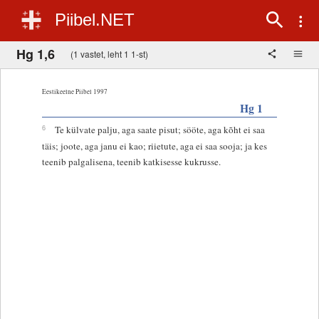
Piibel.NET
Hg 1,6
(1 vastet, leht 1 1-st)
Eestikeelne Piibel 1997
Hg 1
6
Te külvate palju, aga saate pisut; sööte, aga kõht ei saa
täis; joote, aga janu ei kao; riietute, aga ei saa sooja; ja kes
teenib palgalisena, teenib katkisesse kukrusse.