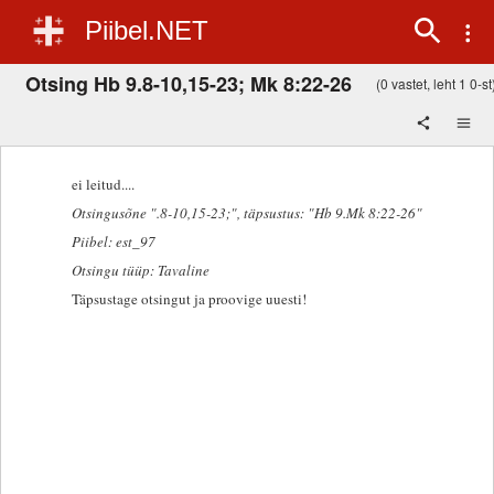
Piibel.NET
Otsing Hb 9.8-10,15-23; Mk 8:22-26
(0 vastet, leht 1 0-st
ei leitud....
Otsingusõne ".8-10,15-23;"
, täpsustus: "Hb 9.Mk 8:22-26"
Piibel: est_97
Otsingu tüüp: Tavaline
Täpsustage otsingut ja proovige uuesti!