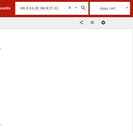
Piibel 1997
isainfo