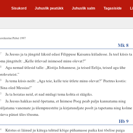
Sisukord
Juhuslik peatükk
Juhuslik salm
Tagasiside
L
estikeelne Piibel 1997
Mk 8
27
Ja Jeesus ja ta jüngrid läksid edasi Filippuse Kaisarea küladesse. Ja teel küsis ta
oma jüngritelt: „Kelle ütlevad inimesed minu olevat?”
28
Aga nemad ütlesid talle: „Ristija Johannese, ja teised Eelija, teised aga ühe
prohveteist.”
29
Ja tema küsis neilt: „Aga teie, kelle teie ütlete minu olevat?” Peetrus kostis:
„Sina oled Messias!”
30
Ja ta hoiatas neid, et nad midagi tema kohta ei räägiks.
31
Ja Jeesus hakkas neid õpetama, et Inimese Poeg peab palju kannatama ning
hüljatama vanemate ja ülempreestrite ja kirjatundjate poolt ja tapetama ning kolme
päeva pärast üles tõusma.
Hb 9
24
Kristus ei läinud ju kätega tehtud kõige pühamasse paika kui tõelise paiga