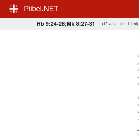
Piibel.NET
Hb 9:24-28;Mk 8:27-31
(10 vastet, leht 1 1-st)
E