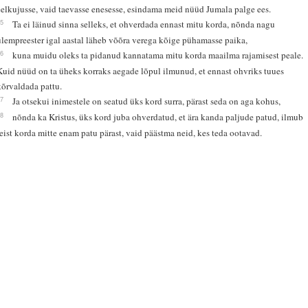
eelkujusse, vaid taevasse enesesse, esindama meid nüüd Jumala palge ees.
25
Ta ei läinud sinna selleks, et ohverdada ennast mitu korda, nõnda nagu
ülempreester igal aastal läheb võõra verega kõige pühamasse paika,
26
kuna muidu oleks ta pidanud kannatama mitu korda maailma rajamisest peale.
Kuid nüüd on ta üheks korraks aegade lõpul ilmunud, et ennast ohvriks tuues
kõrvaldada pattu.
27
Ja otsekui inimestele on seatud üks kord surra, pärast seda on aga kohus,
28
nõnda ka Kristus, üks kord juba ohverdatud, et ära kanda paljude patud, ilmub
teist korda mitte enam patu pärast, vaid päästma neid, kes teda ootavad.