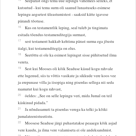
Seepärast ongi tema uue lepingu vahemees selleks, et
kutsutud - kui tema surm oli saanud lunastuseks esimese
lepingu aegsetest üleastumistest - saaksid kätte igavese
pärandi tõotuse.
16
Kus on testamentlik leping, seal tuleb ju tingimata
esitada tõendus testamenditegija surmast,
17
sest testament hakkab kehtima pärast surma ega jõustu
iialgi, kui testamenditegija on elus.
18
Seetõttu ei ole ka esimest lepingut sisse pühitsetud ilma
vereta.
19
Sest kui Mooses oli kõik Seaduse käsud kogu rahvale
ette lugenud, siis ta võttis vasikate ja sikkude vere koos vee
ja erepunase villa ja iisopiga ning piserdas sellega nii seda
raamatut kui kogu rahvast,
20
öeldes: „See on selle lepingu veri, mida Jumal on teil
käskinud pidada.”
21
Ja nõndasamuti ta piserdas verega ka telki ja kõiki
jumalateenistusriistu.
22
Moosese Seaduse järgi puhastatakse peaaegu kõik asjad
vere kaudu, ja ilma vere valamiseta ei ole andeksandmist.
23