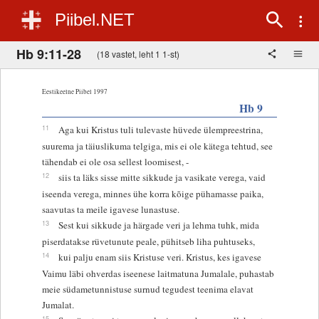
Piibel.NET
Hb 9:11-28
(18 vastet, leht 1 1-st)
Eestikeelne Piibel 1997
Hb 9
11
Aga kui Kristus tuli tulevaste hüvede ülempreestrina,
suurema ja täiuslikuma telgiga, mis ei ole kätega tehtud, see
tähendab ei ole osa sellest loomisest, -
12
siis ta läks sisse mitte sikkude ja vasikate verega, vaid
iseenda verega, minnes ühe korra kõige pühamasse paika,
saavutas ta meile igavese lunastuse.
13
Sest kui sikkude ja härgade veri ja lehma tuhk, mida
piserdatakse rüvetunute peale, pühitseb liha puhtuseks,
14
kui palju enam siis Kristuse veri. Kristus, kes igavese
Vaimu läbi ohverdas iseenese laitmatuna Jumalale, puhastab
meie südametunnistuse surnud tegudest teenima elavat
Jumalat.
15