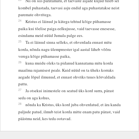
Nii on siis paratamatu, et taevaste asjade kujud tuleb sel
kombel puhastada, taevasi asju endid aga puhastatakse neist
paremate ohvritega.
24
Kristus ei läinud ju kätega tehtud kõige pühamasse
paika kui tõelise paiga eelkujusse, vaid taevasse enesesse,
esindama meid nüüd Jumala palge ees.
25
Ta ei läinud sinna selleks, et ohverdada ennast mitu
korda, nõnda nagu ülempreester igal aastal läheb võõra
verega kõige pühamasse paika,
26
kuna muidu oleks ta pidanud kannatama mitu korda
maailma rajamisest peale. Kuid nüüd on ta üheks korraks
aegade lõpul ilmunud, et ennast ohvriks tuues kõrvaldada
pattu.
27
Ja otsekui inimestele on seatud üks kord surra, pärast
seda on aga kohus,
28
nõnda ka Kristus, üks kord juba ohverdatud, et ära kanda
paljude patud, ilmub teist korda mitte enam patu pärast, vaid
päästma neid, kes teda ootavad.