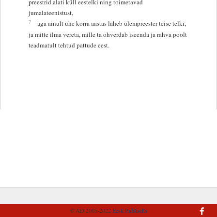
preestrid alati küll eestelki ning toimetavad
jumalateenistust,
7
aga ainult ühe korra aastas läheb ülempreester teise telki,
ja mitte ilma vereta, mille ta ohverdab iseenda ja rahva poolt
teadmatult tehtud pattude eest.
© AD 2005-2022
Eesti Piibliselts