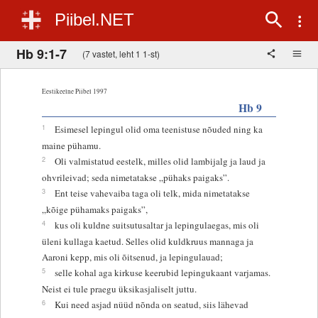
Piibel.NET
Hb 9:1-7
(7 vastet, leht 1 1-st)
Eestikeelne Piibel 1997
Hb 9
1
Esimesel lepingul olid oma teenistuse nõuded ning ka
maine pühamu.
2
Oli valmistatud eestelk, milles olid lambijalg ja laud ja
ohvrileivad; seda nimetatakse „pühaks paigaks”.
3
Ent teise vahevaiba taga oli telk, mida nimetatakse
„kõige pühamaks paigaks”,
4
kus oli kuldne suitsutusaltar ja lepingulaegas, mis oli
üleni kullaga kaetud. Selles olid kuldkruus mannaga ja
Aaroni kepp, mis oli õitsenud, ja lepingulauad;
5
selle kohal aga kirkuse keerubid lepingukaant varjamas.
Neist ei tule praegu üksikasjaliselt juttu.
6
Kui need asjad nüüd nõnda on seatud, siis lähevad