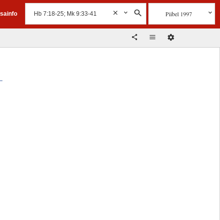
Piibel 1997
isainfo