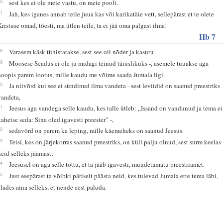
40
sest kes ei ole meie vastu, on meie poolt.
41
Jah, kes iganes annab teile juua kas või karikatäie vett, sellepärast et te olete
Kristuse omad, tõesti, ma ütlen teile, ta ei jää oma palgast ilma!
Hb 7
18
Varasem käsk tühistatakse, sest see oli nõder ja kasutu -
19
Moosese Seadus ei ole ju midagi teinud täiuslikuks -, asemele tuuakse aga
hoopis parem lootus, mille kaudu me võime saada Jumala ligi.
20
Ja niivõrd kui see ei sündinud ilma vandeta - sest leviidid on saanud preestriks
vandeta,
21
Jeesus aga vandega selle kaudu, kes talle ütleb: „Issand on vandunud ja tema ei
kahetse seda: Sina oled igavesti preester” -,
22
sedavõrd on parem ka leping, mille käemeheks on saanud Jeesus.
23
Teisi, kes on järjekorras saanud preestriks, on küll palju olnud, sest surm keelas
neid selleks jäämast;
24
Jeesusel on aga selle tõttu, et ta jääb igavesti, muudetamatu preestriamet.
25
Just seepärast ta võibki päriselt päästa neid, kes tulevad Jumala ette tema läbi,
elades aina selleks, et nende eest paluda.