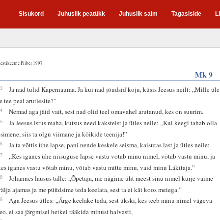
Sisukord
Juhuslik peatükk
Juhuslik salm
Tagasiside
L
estikeelne Piibel 1997
Mk 9
33
Ja nad tulid Kapernauma. Ja kui nad jõudsid koju, küsis Jeesus neilt: „Mille üle
te tee peal arutlesite?”
34
Nemad aga jäid vait, sest nad olid teel omavahel arutanud, kes on suurim.
35
Ja Jeesus istus maha, kutsus need kaksteist ja ütles neile: „Kui keegi tahab olla
esimene, siis ta olgu viimane ja kõikide teenija!”
36
Ja ta võttis ühe lapse, pani nende keskele seisma, kaisutas last ja ütles neile:
37
„Kes iganes ühe niisuguse lapse vastu võtab minu nimel, võtab vastu minu, ja
kes iganes vastu võtab minu, võtab vastu mitte minu, vaid minu Läkitaja.”
38
Johannes lausus talle: „Õpetaja, me nägime üht meest sinu nimel kurje vaime
välja ajamas ja me püüdsime teda keelata, sest ta ei käi koos meiega.”
39
Aga Jeesus ütles: „Ärge keelake teda, sest ükski, kes teeb minu nimel vägeva
teo, ei saa järgmisel hetkel rääkida minust halvasti,