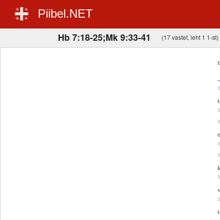
Piibel.NET
Hb 7:18-25;Mk 9:33-41
(17 vastet, leht 1 1-st)
E