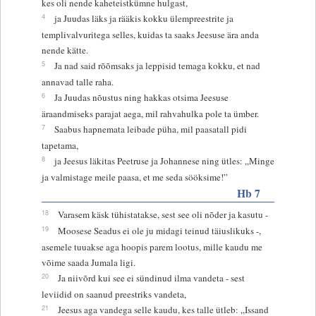
kes oli nende kaheteistkümne hulgast,
4
ja Juudas läks ja rääkis kokku ülempreestrite ja
templivalvuritega selles, kuidas ta saaks Jeesuse ära anda
nende kätte.
5
Ja nad said rõõmsaks ja leppisid temaga kokku, et nad
annavad talle raha.
6
Ja Juudas nõustus ning hakkas otsima Jeesuse
äraandmiseks parajat aega, mil rahvahulka pole ta ümber.
7
Saabus hapnemata leibade püha, mil paasatall pidi
tapetama,
8
ja Jeesus läkitas Peetruse ja Johannese ning ütles: „Minge
ja valmistage meile paasa, et me seda sööksime!”
Hb 7
18
Varasem käsk tühistatakse, sest see oli nõder ja kasutu -
19
Moosese Seadus ei ole ju midagi teinud täiuslikuks -,
asemele tuuakse aga hoopis parem lootus, mille kaudu me
võime saada Jumala ligi.
20
Ja niivõrd kui see ei sündinud ilma vandeta - sest
leviidid on saanud preestriks vandeta,
21
Jeesus aga vandega selle kaudu, kes talle ütleb: „Issand