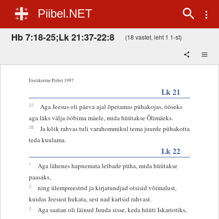
Piibel.NET
Hb 7:18-25;Lk 21:37-22:8
(18 vastet, leht 1 1-st)
Eestikeelne Piibel 1997
Lk 21
37
Aga Jeesus oli päeva ajal õpetamas pühakojas, ööseks
aga läks välja ööbima mäele, mida hüütakse Õlimäeks.
38
Ja kõik rahvas tuli varahommikul tema juurde pühakotta
teda kuulama.
Lk 22
1
Aga lähenes hapnemata leibade püha, mida hüütakse
paasaks,
2
ning ülempreestrid ja kirjatundjad otsisid võimalust,
kuidas Jeesust hukata, sest nad kartsid rahvast.
3
Aga saatan oli läinud Juuda sisse, keda hüüti Iskariotiks,