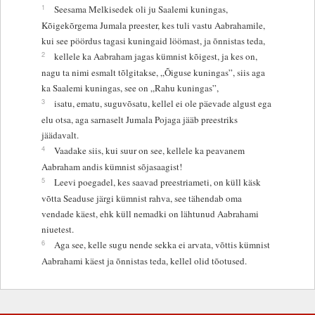
1
Seesama Melkisedek oli ju Saalemi kuningas,
Kõigekõrgema Jumala preester, kes tuli vastu Aabrahamile,
kui see pöördus tagasi kuningaid löömast, ja õnnistas teda,
2
kellele ka Aabraham jagas kümnist kõigest, ja kes on,
nagu ta nimi esmalt tõlgitakse, „Õiguse kuningas”, siis aga
ka Saalemi kuningas, see on „Rahu kuningas”,
3
isatu, ematu, suguvõsatu, kellel ei ole päevade algust ega
elu otsa, aga sarnaselt Jumala Pojaga jääb preestriks
jäädavalt.
4
Vaadake siis, kui suur on see, kellele ka peavanem
Aabraham andis kümnist sõjasaagist!
5
Leevi poegadel, kes saavad preestriameti, on küll käsk
võtta Seaduse järgi kümnist rahva, see tähendab oma
vendade käest, ehk küll nemadki on lähtunud Aabrahami
niuetest.
6
Aga see, kelle sugu nende sekka ei arvata, võttis kümnist
Aabrahami käest ja õnnistas teda, kellel olid tõotused.