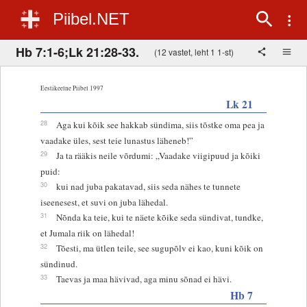
Piibel.NET
Hb 7:1-6;Lk 21:28-33.
(12 vastet, leht 1 1-st)
Eestikeelne Piibel 1997
Lk 21
28
Aga kui kõik see hakkab sündima, siis tõstke oma pea ja
vaadake üles, sest teie lunastus läheneb!”
29
Ja ta rääkis neile võrdumi: „Vaadake viigipuud ja kõiki
puid:
30
kui nad juba pakatavad, siis seda nähes te tunnete
iseenesest, et suvi on juba lähedal.
31
Nõnda ka teie, kui te näete kõike seda sündivat, tundke,
et Jumala riik on lähedal!
32
Tõesti, ma ütlen teile, see sugupõlv ei kao, kuni kõik on
sündinud.
33
Taevas ja maa hävivad, aga minu sõnad ei hävi.
Hb 7