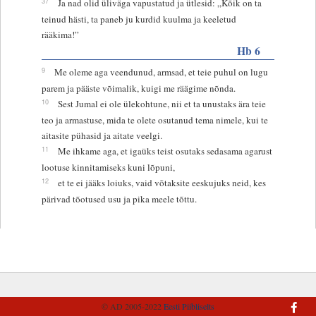
37
Ja nad olid üliväga vapustatud ja ütlesid: „Kõik on ta
teinud hästi, ta paneb ju kurdid kuulma ja keeletud
rääkima!”
Hb 6
9
Me oleme aga veendunud, armsad, et teie puhul on lugu
parem ja pääste võimalik, kuigi me räägime nõnda.
10
Sest Jumal ei ole ülekohtune, nii et ta unustaks ära teie
teo ja armastuse, mida te olete osutanud tema nimele, kui te
aitasite pühasid ja aitate veelgi.
11
Me ihkame aga, et igaüks teist osutaks sedasama agarust
lootuse kinnitamiseks kuni lõpuni,
12
et te ei jääks loiuks, vaid võtaksite eeskujuks neid, kes
pärivad tõotused usu ja pika meele tõttu.
© AD 2005-2022
Eesti Piibliselts