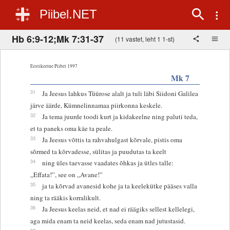
Piibel.NET
Hb 6:9-12;Mk 7:31-37
(11 vastet, leht 1 1-st)
Eestikeelne Piibel 1997
Mk 7
31
Ja Jeesus lahkus Tüürose alalt ja tuli läbi Siidoni Galilea
järve äärde, Kümnelinnamaa piirkonna keskele.
32
Ja tema juurde toodi kurt ja kidakeelne ning paluti teda,
et ta paneks oma käe ta peale.
33
Ja Jeesus võttis ta rahvahulgast kõrvale, pistis oma
sõrmed ta kõrvadesse, sülitas ja puudutas ta keelt
34
ning üles taevasse vaadates õhkas ja ütles talle:
„Effata!”, see on „Avane!”
35
ja ta kõrvad avanesid kohe ja ta keelekütke pääses valla
ning ta rääkis korralikult.
36
Ja Jeesus keelas neid, et nad ei räägiks sellest kellelegi,
aga mida enam ta neid keelas, seda enam nad jutustasid.