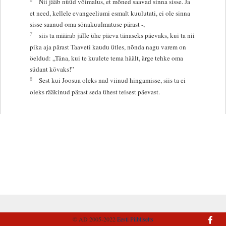
Nii jääb nüüd võimalus, et mõned saavad sinna sisse. Ja
et need, kellele evangeeliumi esmalt kuulutati, ei ole sinna
sisse saanud oma sõnakuulmatuse pärast -,
7
siis ta määrab jälle ühe päeva tänaseks päevaks, kui ta nii
pika aja pärast Taaveti kaudu ütles, nõnda nagu varem on
öeldud: „Täna, kui te kuulete tema häält, ärge tehke oma
südant kõvaks!”
8
Sest kui Joosua oleks nad viinud hingamisse, siis ta ei
oleks rääkinud pärast seda ühest teisest päevast.
© AD 2005-2022
Eesti Piibliselts