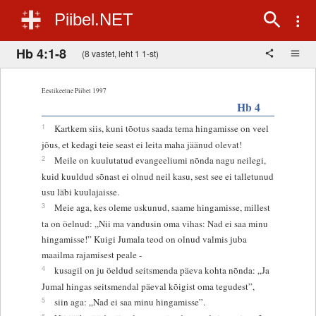
Piibel.NET
Hb 4:1-8
(8 vastet, leht 1 1-st)
Eestikeelne Piibel 1997
Hb 4
1
Kartkem siis, kuni tõotus saada tema hingamisse on veel
jõus, et kedagi teie seast ei leita maha jäänud olevat!
2
Meile on kuulutatud evangeeliumi nõnda nagu neilegi,
kuid kuuldud sõnast ei olnud neil kasu, sest see ei talletunud
usu läbi kuulajaisse.
3
Meie aga, kes oleme uskunud, saame hingamisse, millest
ta on öelnud: „Nii ma vandusin oma vihas: Nad ei saa minu
hingamisse!” Kuigi Jumala teod on olnud valmis juba
maailma rajamisest peale -
4
kusagil on ju öeldud seitsmenda päeva kohta nõnda: „Ja
Jumal hingas seitsmendal päeval kõigist oma tegudest”,
5
siin aga: „Nad ei saa minu hingamisse”.
6